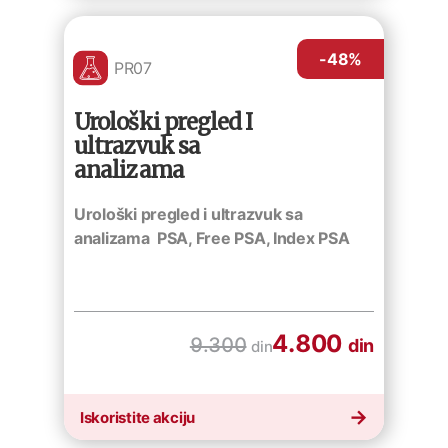
-48
%
PR07
Urološki pregled I
ultrazvuk sa
analizama
Urološki pregled i ultrazvuk sa
analizama PSA, Free PSA, Index PSA
4.800
9.300
din
din
Iskoristite akciju