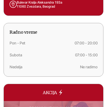
Bulevar Kralja Aleksandra 193a
11060 Zvezdara, Beograd
Radno vreme
Pon - Pet
07:00 - 20:00
Subota
07:00 - 15:00
Nedelja
Ne radimo
AKCIJA