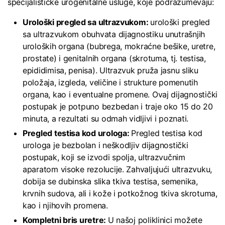
specijalističke urogenitalne usluge, koje podrazumevaju:
Urološki pregled sa ultrazvukom:
urološki pregled
sa ultrazvukom obuhvata dijagnostiku unutrašnjih
uroloških organa (bubrega, mokraćne bešike, uretre,
prostate) i genitalnih organa (skrotuma, tj. testisa,
epididimisa, penisa). Ultrazvuk pruža jasnu sliku
položaja, izgleda, veličine i strukture pomenutih
organa, kao i eventualne promene. Ovaj dijagnostički
postupak je potpuno bezbedan i traje oko 15 do 20
minuta, a rezultati su odmah vidljivi i poznati.
Pregled testisa kod urologa:
Pregled testisa kod
urologa je bezbolan i neškodljiv dijagnostički
postupak, koji se izvodi spolja, ultrazvučnim
aparatom visoke rezolucije. Zahvaljujući ultrazvuku,
dobija se dubinska slika tkiva testisa, semenika,
krvnih sudova, ali i kože i potkožnog tkiva skrotuma,
kao i njihovih promena.
Kompletni bris uretre:
U našoj poliklinici možete