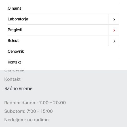
O nama
Početak
›
Laboratorija
Akcije
›
Pregledi
O nama
›
Bolesti
Laboratorija
Pregledi
Cenovnik
Bolesti
Kontakt
Cenovnik
Kontakt
Radno vreme
Radnim danom: 7:00 – 20:00
Subotom: 7:00 – 15:00
Nedeljom: ne radimo