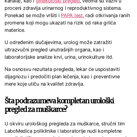
kanala), kao i
ginekološki pregled
, veoma su važni u
proceni zdravlja urinarnog i reproduktivnog sistema.
Ponekad se može vršiti i
PAPA test
, radi otkrivanja ranih
promena koji mogu ukazati na rizik od raka grlića
materice.
U određenim slučajevima, urolog može zatražiti
ultrazvučni pregled unutrašnjih organa, kao i
laboratorijske analize krvi, urina, urinokulture itd.
Na osnosvu rezultata pregleda, lekar će uspostaviti
dijagnozu i predočiti plan lečenja, kao i preventivne
mere koje utiču na kvalitet zdravlja.
Šta podrazumeva kompletan urološki
pregled za muškarce?
U okviru urološkog pregleda za muškarce, stručni tim
LaboMedica poliklinike i laboratorije nudi kompletne