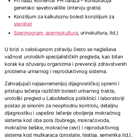
Ph nalaz komentar PH nalaza – konsultacija
genetsko savetovalište (intervju gratis)
Konzilijum za kalkuloznu bolest konzilijum za
sterilitet
Spermogram, spermokultura
, urinokultura, itd.)
U brizi o celokupnom zdravlju često se naglašava
važnost uroloških specijalističkih pregleda, kao bitan
korak ka očuvanju organizma i prevenciji zdravstvenih
problema urinarnog i reproduktivnog sistema.
Zahvaljujući najsavremenijoj dijagnostičkoj opremi i
pristupu lečenja različitih bolesti urinarnog trakta,
urološki pregled u LaboMedica poliklinici i laboratoriji
postao je sinonim za neophodnu kontrolu, detaljnu
dijagnostiku i uspešno lečenje oboljenja mokraćnog
sistema kod oba pola (bubrega, mokraćovoda,
mokraćne bešike, mokraćne cevi) i reproduktivnog
sistema kod muškaraca (prostate, testisa, semenika itd.).