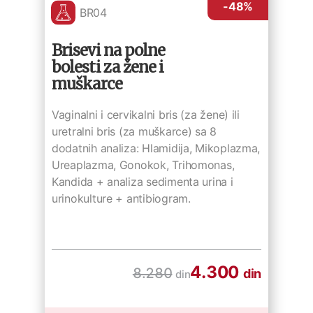
-48
%
BR04
Brisevi na polne
bolesti za žene i
muškarce
Vaginalni i cervikalni bris (za žene) ili
uretralni bris (za muškarce) sa 8
dodatnih analiza: Hlamidija, Mikoplazma,
Ureaplazma, Gonokok, Trihomonas,
Kandida + analiza sedimenta urina i
urinokulture + antibiogram.
4.300
8.280
din
din