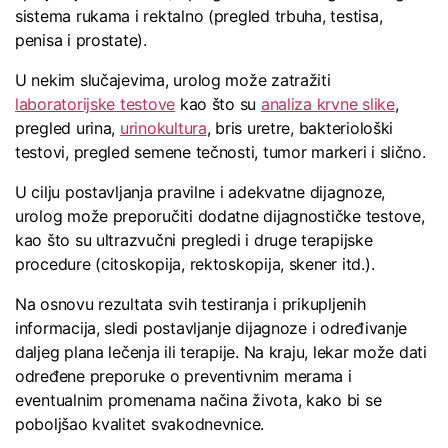
sistema rukama i rektalno (pregled trbuha, testisa,
penisa i prostate).
U nekim slučajevima, urolog može zatražiti
laboratorijske testove
kao što su
analiza krvne slike
,
pregled urina,
urinokultura
, bris uretre, bakteriološki
testovi, pregled semene tečnosti, tumor markeri i slično.
U cilju postavljanja pravilne i adekvatne dijagnoze,
urolog može preporučiti dodatne dijagnostičke testove,
kao što su ultrazvučni pregledi i druge terapijske
procedure (citoskopija, rektoskopija, skener itd.).
Na osnovu rezultata svih testiranja i prikupljenih
informacija, sledi postavljanje dijagnoze i određivanje
daljeg plana lečenja ili terapije. Na kraju, lekar može dati
određene preporuke o preventivnim merama i
eventualnim promenama načina života, kako bi se
poboljšao kvalitet svakodnevnice.