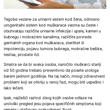
Tegobe vezane za urinarni sistem kod žena, odnosno
urogenitalni sistem kod muškaraca veoma su česte i
obuhvataju različite urinarne infekcije i upale, kamen u
bubregu i mokraćnim kanalima, različite povrede
genitalnih organa kod muškaraca, sterilitet ili
impotenciju, pojavu tumora bubrega, mokraćne bešike,
testisa, prostate itd.
Smatra se da bi svaka osoba, naročito muškarci stariji
od 50 godina trebalo preventivno da posete urologa
barem jednom godišnje. Na taj način, mnogi zdravstveni
problemi koji se otkriju u ranoj fazi, mogu biti uspešno i
lako lečeni.
Ipak, najčešći razlozi zbog kojih osobe odlaze na
urološki pregled jesu pojava specifičnih simptoma koji
remete i otežavaju svakodnevni život: