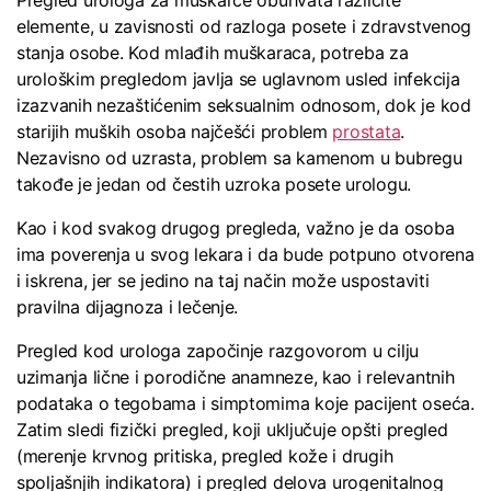
elemente, u zavisnosti od razloga posete i zdravstvenog
stanja osobe. Kod mlađih muškaraca, potreba za
urološkim pregledom javlja se uglavnom usled infekcija
izazvanih nezaštićenim seksualnim odnosom, dok je kod
starijih muških osoba najčešći problem
prostata
.
Nezavisno od uzrasta, problem sa kamenom u bubregu
takođe je jedan od čestih uzroka posete urologu.
Kao i kod svakog drugog pregleda, važno je da osoba
ima poverenja u svog lekara i da bude potpuno otvorena
i iskrena, jer se jedino na taj način može uspostaviti
pravilna dijagnoza i lečenje.
Pregled kod urologa započinje razgovorom u cilju
uzimanja lične i porodične anamneze, kao i relevantnih
podataka o tegobama i simptomima koje pacijent oseća.
Zatim sledi fizički pregled, koji uključuje opšti pregled
(merenje krvnog pritiska, pregled kože i drugih
spoljašnjih indikatora) i pregled delova urogenitalnog