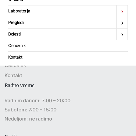
Početak
›
Laboratorija
Akcije
›
Pregledi
O nama
›
Bolesti
Laboratorija
Pregledi
Cenovnik
Bolesti
Kontakt
Cenovnik
Kontakt
Radno vreme
Radnim danom: 7:00 – 20:00
Subotom: 7:00 – 15:00
Nedeljom: ne radimo