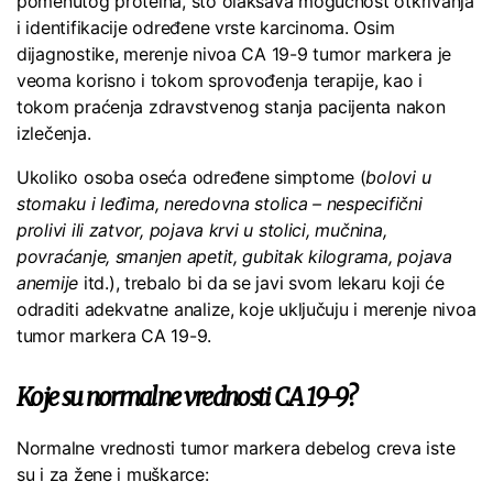
pomenutog proteina, što olakšava mogućnost otkrivanja
i identifikacije određene vrste karcinoma. Osim
dijagnostike, merenje nivoa CA 19-9 tumor markera je
veoma korisno i tokom sprovođenja terapije, kao i
tokom praćenja zdravstvenog stanja pacijenta nakon
izlečenja.
Ukoliko osoba oseća određene simptome (
bolovi u
stomaku i leđima, neredovna stolica – nespecifični
prolivi ili zatvor, pojava krvi u stolici, mučnina,
povraćanje, smanjen apetit, gubitak kilograma, pojava
anemije
itd.), trebalo bi da se javi svom lekaru koji će
odraditi adekvatne analize, koje uključuju i merenje nivoa
tumor markera CA 19-9.
Koje su normalne vrednosti CA 19-9?
Normalne vrednosti tumor markera debelog creva iste
su i za žene i muškarce: