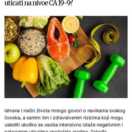
uticati na nivoe CA 19-9?
Ishrana i način života mnogo govori o navikama svakog
čoveka, a samim tim i zdravstvenim rizicima koji mogu
uslediti ukoliko se osoba intenzivno izlaže negativnim i
patogenim uticajima spoljašnje sredine. Takođe,