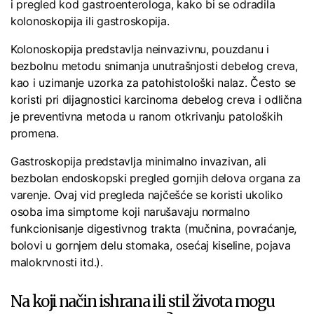
i pregled kod gastroenterologa, kako bi se odradila
kolonoskopija ili gastroskopija.
Kolonoskopija predstavlja neinvazivnu, pouzdanu i
bezbolnu metodu snimanja unutrašnjosti debelog creva,
kao i uzimanje uzorka za patohistološki nalaz. Često se
koristi pri dijagnostici karcinoma debelog creva i odlična
je preventivna metoda u ranom otkrivanju patoloških
promena.
Gastroskopija predstavlja minimalno invazivan, ali
bezbolan endoskopski pregled gornjih delova organa za
varenje. Ovaj vid pregleda najčešće se koristi ukoliko
osoba ima simptome koji narušavaju normalno
funkcionisanje digestivnog trakta (mučnina, povraćanje,
bolovi u gornjem delu stomaka, osećaj kiseline, pojava
malokrvnosti itd.).
Na koji način ishrana ili stil života mogu