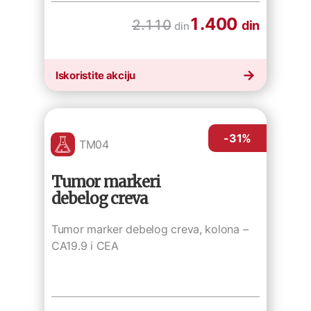
1.400
2.110
din
din
Iskoristite akciju
-31
%
TM04
Tumor markeri
debelog creva
Tumor marker debelog creva, kolona –
CA19.9 i CEA