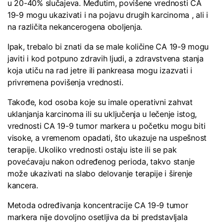
u 20-40% slučajeva. Međutim, povišene vrednosti CA
19-9 mogu ukazivati i na pojavu drugih karcinoma , ali i
na različita nekancerogena oboljenja.
Ipak, trebalo bi znati da se male količine CA 19-9 mogu
javiti i kod potpuno zdravih ljudi, a zdravstvena stanja
koja utiču na rad jetre ili pankreasa mogu izazvati i
privremena povišenja vrednosti.
Takođe, kod osoba koje su imale operativni zahvat
uklanjanja karcinoma ili su uključenja u lečenje istog,
vrednosti CA 19-9 tumor markera u početku mogu biti
visoke, a vremenom opadati, što ukazuje na uspešnost
terapije. Ukoliko vrednosti ostaju iste ili se pak
povećavaju nakon određenog perioda, takvo stanje
može ukazivati na slabo delovanje terapije i širenje
kancera.
Metoda određivanja koncentracije CA 19-9 tumor
markera nije dovoljno osetljiva da bi predstavljala