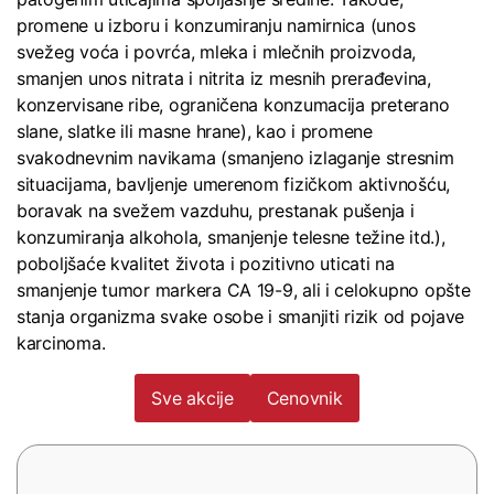
promene u izboru i konzumiranju namirnica (unos
svežeg voća i povrća, mleka i mlečnih proizvoda,
smanjen unos nitrata i nitrita iz mesnih prerađevina,
konzervisane ribe, ograničena konzumacija preterano
slane, slatke ili masne hrane), kao i promene
svakodnevnim navikama (smanjeno izlaganje stresnim
situacijama, bavljenje umerenom fizičkom aktivnošću,
boravak na svežem vazduhu, prestanak pušenja i
konzumiranja alkohola, smanjenje telesne težine itd.),
poboljšaće kvalitet života i pozitivno uticati na
smanjenje tumor markera CA 19-9, ali i celokupno opšte
stanja organizma svake osobe i smanjiti rizik od pojave
karcinoma.
Sve akcije
Cenovnik