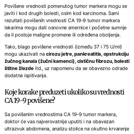
Povišene vrednosti pomenutog tumor markera mogu se
javiti i kod drugih bolesti, osim kod karcinoma. Sami
rezultati povišenih vrednosti CA 19-9 tumor markera
lekarima mogu dati osnovne smernice i početne sumnje
da li postoje maligne promene ili određena oboljenja.
Tako, blago povišene vrednosti (između 37 i 75 U/ml)
mogu ukazivati na
cirozu jetre, pankreatitis, opstrukciju
žučnog kanala (žučni kamenci), cističnu fibrozu, bolesti
štitne žlezde
itd., uz napomenu da se obavezno odrade
dodatna ispitivanja.
Koje korake preduzeti ukoliko su vrednosti
CA 19-9 povišene?
Sa povišenim vrednostima CA 19-9 tumor markera,
doktor će vas najverovatnije uputiti i na obavezan
ultrazvuk abdomena, analizu stolice na okultno krvarenje