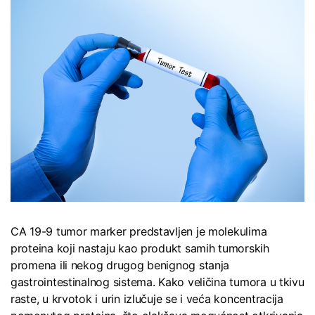
CA 19-9 tumor marker predstavljen je molekulima
proteina koji nastaju kao produkt samih tumorskih
promena ili nekog drugog benignog stanja
gastrointestinalnog sistema. Kako veličina tumora u tkivu
raste, u krvotok i urin izlučuje se i veća koncentracija