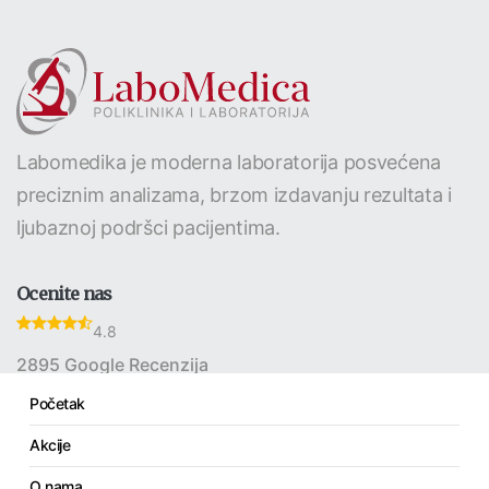
Labomedika je moderna laboratorija posvećena
preciznim analizama, brzom izdavanju rezultata i
ljubaznoj podršci pacijentima.
Ocenite nas
4.8
2895 Google Recenzija
Početak
Akcije
Linkovi
O nama