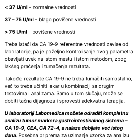
< 37 U/ml
– normalne vrednosti
37 – 75 U/ml
– blago povišene vrednosti
> 75 U/ml
– povišene vrednosti
Treba istaći da CA 19-9 referentne vrednosti zavise od
laboratorije, pa je poželjno kontrolisanje ovog parametra
obavljati uvek na istom mestu i istom metodom, zbog
lakšeg praćenja i tumačenja rezultata.
Takođe, rezultate CA 19-9 ne treba tumačiti samostalno,
već to treba učiniti lekar u kombinaciji sa drugim
testovima i analizama. Samo u tom slučaju, može se
dobiti tačna dijagnoza i sprovesti adekvatna terapija.
U laboratoriji Labomedica možete odraditi kompletnu
analizu tumor markera gastrointestinalnog sistema –
CA 19-9, CEA, CA 72-4
, a nalaze dobijate već istog
dana
. Posebna priprema za uzimanje uzorka za analizu