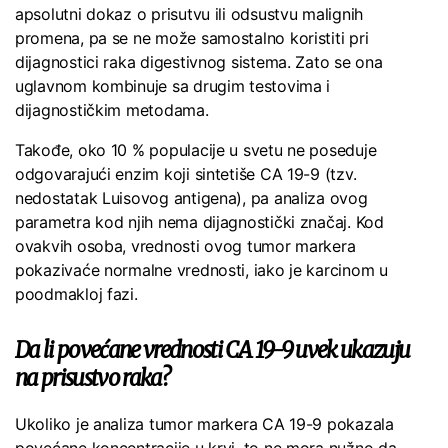
apsolutni dokaz o prisutvu ili odsustvu malignih
promena, pa se ne može samostalno koristiti pri
dijagnostici raka digestivnog sistema. Zato se ona
uglavnom kombinuje sa drugim testovima i
dijagnostičkim metodama.
Takođe, oko 10 % populacije u svetu ne poseduje
odgovarajući enzim koji sintetiše CA 19-9 (tzv.
nedostatak Luisovog antigena), pa analiza ovog
parametra kod njih nema dijagnostički značaj. Kod
ovakvih osoba, vrednosti ovog tumor markera
pokazivaće normalne vrednosti, iako je karcinom u
poodmakloj fazi.
Da li povećane vrednosti CA 19-9 uvek ukazuju
na prisustvo raka?
Ukoliko je analiza tumor markera CA 19-9 pokazala