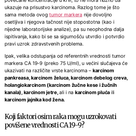
povećane koncentracije u krvi, to ne mora nužno da
ukazuje na prisustvo karcinoma. Razlog tome je što
sama metoda ovog
tumor markera
nije dovoljno
osetljiva i njegova tačnost nije stopostotna (kao i
nijedne laboratorijske analize), pa su neophodna dalja
ispitivanja, kako bi se sa sigurnošću utvrdio i potvrdio
pravi uzrok zdravstvenih problema.
Ipak, velika odstupanja od referentnih vrednosti tumor
markera CA 19-9 (preko 75 U/ml), u većini slučajeva će
ukazivati na različite vrste karcinoma –
karcinom
pankreasa, karcinom želuca, karcinom debelog creva,
holangiokarcinom (karcinom žučne kese i žučnih
kanala), karcinom jetre,
ali i na
karcinom pluća
ili
karcinom jajnika kod žena.
Koji faktori osim raka mogu uzrokovati
povišene vrednosti CA 19-9?