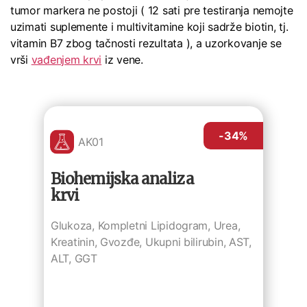
tumor markera ne postoji ( 12 sati pre testiranja nemojte
uzimati suplemente i multivitamine koji sadrže biotin, tj.
vitamin B7 zbog tačnosti rezultata ), a uzorkovanje se
vrši
vađenjem krvi
iz vene.
-34
%
AK01
Biohemijska analiza
krvi
Glukoza, Kompletni Lipidogram, Urea,
Kreatinin, Gvozđe, Ukupni bilirubin, AST,
ALT, GGT