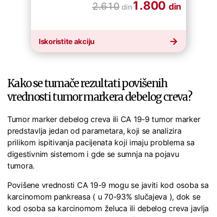
1.800
2.610
din
din
Iskoristite akciju
Kako se tumače rezultati povišenih
vrednosti tumor markera debelog creva?
Tumor marker debelog creva ili CA 19-9 tumor marker
predstavlja jedan od parametara, koji se analizira
prilikom ispitivanja pacijenata koji imaju problema sa
digestivnim sistemom i gde se sumnja na pojavu
tumora.
Povišene vrednosti CA 19-9 mogu se javiti kod osoba sa
karcinomom pankreasa ( u 70-93% slučajeva ), dok se
kod osoba sa karcinomom želuca ili debelog creva javlja