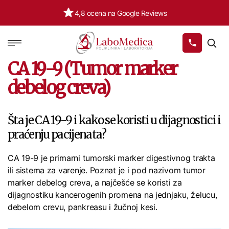
500.000+ pacijenata
Labomedica
CA 19-9 (Tumor marker
debelog creva)
Šta je CA 19-9 i kako se koristi u dijagnostici i
praćenju pacijenata?
CA 19-9 je primarni tumorski marker digestivnog trakta
ili sistema za varenje. Poznat je i pod nazivom tumor
marker debelog creva, a najčešće se koristi za
dijagnostiku kancerogenih promena na jednjaku, želucu,
debelom crevu, pankreasu i žučnoj kesi.