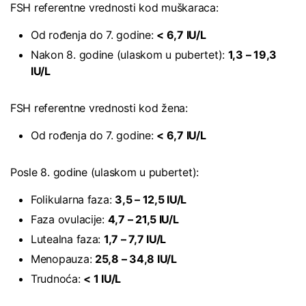
FSH referentne vrednosti kod muškaraca:
Od rođenja do 7. godine:
< 6,7 IU/L
Nakon 8. godine (ulaskom u pubertet):
1,3 – 19,3
IU/L
FSH referentne vrednosti kod žena:
Od rođenja do 7. godine:
< 6,7 IU/L
Posle 8. godine (ulaskom u pubertet):
Folikularna faza:
3,5 – 12,5 IU/L
Faza ovulacije:
4,7 – 21,5 IU/L
Lutealna faza:
1,7 – 7,7 IU/L
Menopauza:
25,8 – 34,8 IU/L
Trudnoća:
< 1 IU/L