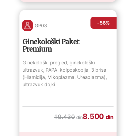
-56
%
GP03
Ginekološki Paket
Premium
Ginekološki pregled, ginekološki
ultrazvuk, PAPA, kolposkopija, 3 brisa
(Hlamidija, Mikoplazma, Ureaplazma),
ultrazvuk dojki
8.500
19.430
din
din