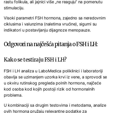
rastu folikula, ali jajnici više „ne reaguju“ na pomenutu
stimulaciju.
Visoki parametri FSH hormona, zajedno sa neredovnim
ciklusima i valunzima (naletima vrućine), sigurni su
indikatori u postavljanju dijagnoze menopauze.
Odgovori na najčešća pitanja o FSH i LH:
Kako se testiraju FSH i LH?
FSH i LH analiza u LaboMedica poliklinici i laboratoriji
obavlja se uzimanjem uzorka krvi iz vene, a sprovodi se
u okviru rutinskog pregleda polnih hormona, najčeće
kod osoba kod kojih postoji rizik od hormonalnih
problema.
U kombinaciji sa drugim testovima i metodama, analize
ovih hormona pružaju relevantne podatke za