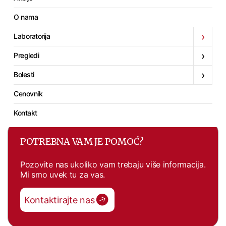
PROMOCIJE NA ANALIZE I
O nama
PREGLEDE
›
Laboratorija
OD 30% DO 60% POPUSTA
›
Pregledi
›
Bolesti
Vidi akcije
Cenovnik
Kontakt
POTREBNA VAM JE POMOĆ?
Pozovite nas ukoliko vam trebaju više informacija.
Mi smo uvek tu za vas.
Kontaktirajte nas