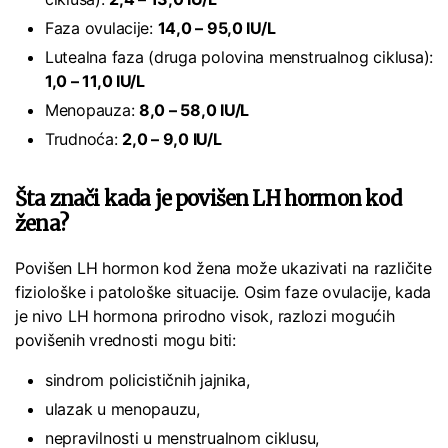
Faza ovulacije:
14,0 – 95,0 IU/L
Lutealna faza (druga polovina menstrualnog ciklusa):
1,0 – 11,0 IU/L
Menopauza:
8,0 – 58,0 IU/L
Trudnoća:
2,0 – 9,0 IU/L
Šta znači kada je povišen LH hormon kod
žena?
Povišen LH hormon kod žena može ukazivati na različite
fiziološke i patološke situacije. Osim faze ovulacije, kada
je nivo LH hormona prirodno visok, razlozi mogućih
povišenih vrednosti mogu biti:
sindrom policističnih jajnika,
ulazak u menopauzu,
nepravilnosti u menstrualnom ciklusu,