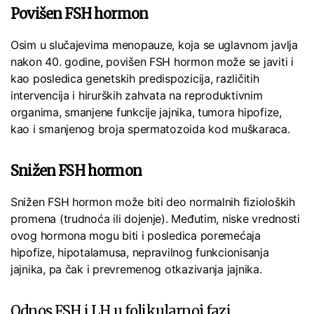
Povišen FSH hormon
Osim u slučajevima menopauze, koja se uglavnom javlja
nakon 40. godine, povišen FSH hormon može se javiti i
kao posledica genetskih predispozicija, različitih
intervencija i hirurških zahvata na reproduktivnim
organima, smanjene funkcije jajnika, tumora hipofize,
kao i smanjenog broja spermatozoida kod muškaraca.
Snižen FSH hormon
Snižen FSH hormon može biti deo normalnih fizioloških
promena (trudnoća ili dojenje). Međutim, niske vrednosti
ovog hormona mogu biti i posledica poremećaja
hipofize, hipotalamusa, nepravilnog funkcionisanja
jajnika, pa čak i prevremenog otkazivanja jajnika.
Odnos FSH i LH u folikularnoj fazi