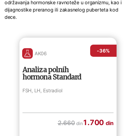
održavanja hormonske ravnoteže u organizmu, kao i
dijagnostike preranog ili zakasnelog puberteta kod
dece.
-36
%
AK06
Analiza polnih
hormona Standard
FSH, LH, Estradiol
1.700
2.660
din
din