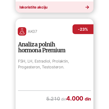
Iskoristite akciju
-23
%
AK07
Analiza polnih
hormona Premium
FSH, LH, Estradiol, Prolaktin,
Progesteron, Testosteron.
4.000
5.210
din
din