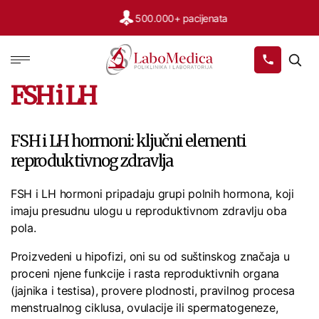
500.000+ pacijenata
Labomedica
FSH i LH
FSH i LH hormoni: ključni elementi
reproduktivnog zdravlja
FSH i LH hormoni pripadaju grupi polnih hormona, koji
imaju presudnu ulogu u reproduktivnom zdravlju oba
pola.
Proizvedeni u hipofizi, oni su od suštinskog značaja u
proceni njene funkcije i rasta reproduktivnih organa
(jajnika i testisa), provere plodnosti, pravilnog procesa
menstrualnog ciklusa, ovulacije ili spermatogeneze,