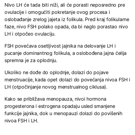
Nivo LH će tada biti niži, ali će porasti neposredno pre
ovulacije i omogućiti pokretanje ovog procesa i
oslobađanje zrelog jajeta iz folikula. Pred kraj folikularne
faze, nivo FSH polako opada, da bi naglo porastao nivo
LH i otpočeo ovulaciju.
FSH povećava osetljivost jajnika na delovanje LH i
pucanje dominantnog folikula, a oslobođena jajna ćelija
spremna je za oplodnju.
Ukoliko ne dođe do oplodnje, dolazi do pojave
menstruacije, kada opet dolazi do povećanja nivoa FSH i
LH (otpočinjanje novog menstrualnog ciklusa).
Kako se približava menopauza, nivoi hormona
progesterona i estrogena opadaju usled smanjene
funkcije jajnika, dok u menopauzi dolazi do povišenih
nivoa FSH i LH.