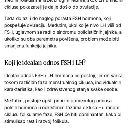
sredini folikularne faze. Drugim rečima, skok LH u sredini
ciklusa pokazatelj je da je došlo do ovulacije.
Tada dolazi i do naglog porasta FSH hormona, koji
pospešuje ovulaciju. Međutim, ukoliko je nivo LH viši od
FSH, uglavnom se radi o sindromu policističnih jajnika, a
ukoliko su oba parametra povišena, problem može biti
smanjena funkcija jajnika.
Koji je idealan odnos FSH i LH?
Idealan odnos FSH i LH hormona ne postoji, jer on varira
tokom različitih faza menstrualnog ciklusa, individualnih
karakteristika, kao i zdravstvenog stanja svake osobe.
Međutim, postoje opšti principi pomenutog odnosa
polnih hormona u određenim fazama ciklusa – u ranom
ciklusu folikularne faze, FSH će biti dominantan, kako bi
stimulisao rast i razvoj folikula.