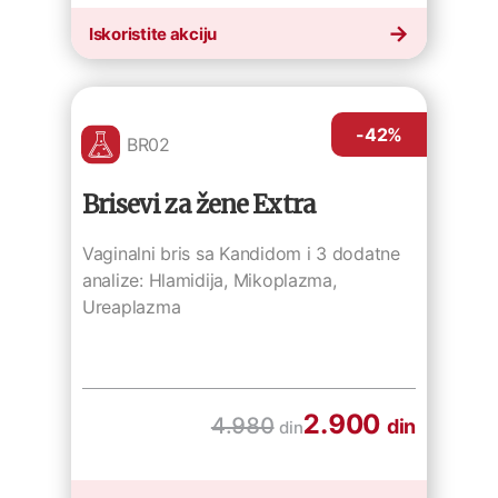
Iskoristite akciju
-42
%
BR02
Brisevi za žene Extra
Vaginalni bris sa Kandidom i 3 dodatne
analize: Hlamidija, Mikoplazma,
Ureaplazma
2.900
4.980
din
din