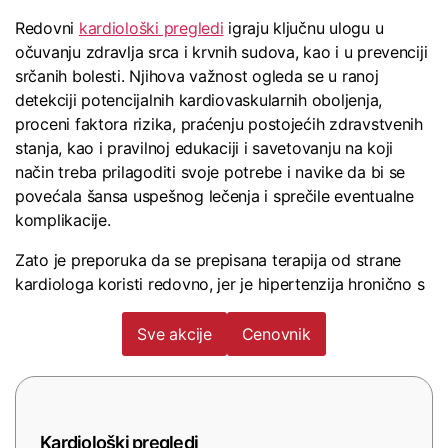
Redovni
kardiološki pregledi
igraju ključnu ulogu u
očuvanju zdravlja srca i krvnih sudova, kao i u prevenciji
srčanih bolesti. Njihova važnost ogleda se u ranoj
detekciji potencijalnih kardiovaskularnih oboljenja,
proceni faktora rizika, praćenju postojećih zdravstvenih
stanja, kao i pravilnoj edukaciji i savetovanju na koji
način treba prilagoditi svoje potrebe i navike da bi se
povećala šansa uspešnog lečenja i sprečile eventualne
komplikacije.
Zato je preporuka da se prepisana terapija od strane
kardiologa koristi redovno, jer je hipertenzija hronično s
Sve akcije
Cenovnik
Kardiološki pregledi