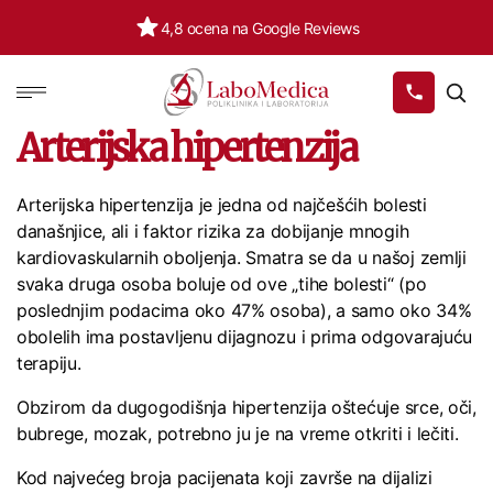
500.000+ pacijenata
Labomedica
Arterijska hipertenzija
Arterijska hipertenzija je jedna od najčešćih bolesti
današnjice, ali i faktor rizika za dobijanje mnogih
kardiovaskularnih oboljenja. Smatra se da u našoj zemlji
svaka druga osoba boluje od ove „tihe bolesti“ (po
poslednjim podacima oko 47% osoba), a samo oko 34%
obolelih ima postavljenu dijagnozu i prima odgovarajuću
terapiju.
Obzirom da dugogodišnja hipertenzija oštećuje srce, oči,
bubrege, mozak, potrebno ju je na vreme otkriti i lečiti.
Kod najvećeg broja pacijenata koji završe na dijalizi