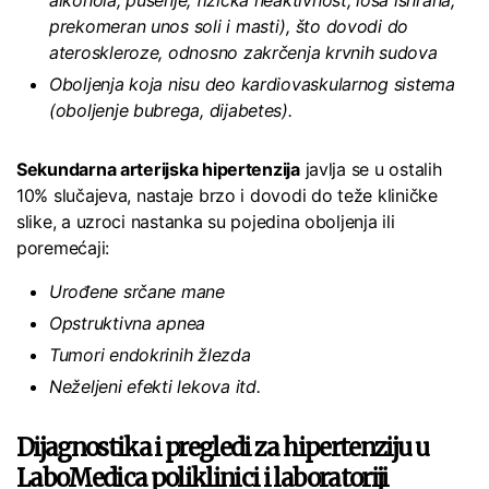
alkohola, pušenje, fizička neaktivnost, loša ishrana,
prekomeran unos soli i masti), što dovodi do
ateroskleroze, odnosno zakrčenja krvnih sudova
Oboljenja koja nisu deo kardiovaskularnog sistema
(oboljenje bubrega, dijabetes).
Sekundarna arterijska hipertenzija
javlja se u ostalih
10% slučajeva, nastaje brzo i dovodi do teže kliničke
slike, a uzroci nastanka su pojedina oboljenja ili
poremećaji:
Urođene srčane mane
Opstruktivna apnea
Tumori endokrinih žlezda
Neželjeni efekti lekova itd.
Dijagnostika i pregledi za hipertenziju u
LaboMedica poliklinici i laboratoriji