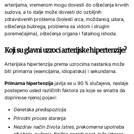
arterijama, vremenom mogu dovesti do oštećenja krvnih
sudova, a to dalje može dovesti do ozbiljnih
zdravstvenih problema (bolesti srca, moždanog udara,
oštećenja bubrega, problema sa vidom i drugim
poremećajima), oštećenja organa i fatalnog ishoda.
Koji su glavni uzroci arterijske hipertenzije?
Arterijska hipertenzija prema uzrocima nastanka može
biti primarna (esencijalna, idiopatska) i sekundarna.
Primarna hipertenzija
javlja se u 90 % slučajeva, nastaje
postepeno usled različitih faktora za koje se smatra da
doprinose njenoj pojavi:
Genetska predispozicija
Prirodni proces starenja
Nezdrav način života (stres, prekomerna upotreba