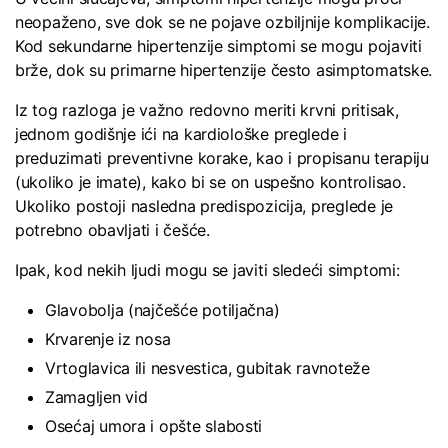
neopaženo, sve dok se ne pojave ozbiljnije komplikacije.
Kod sekundarne hipertenzije simptomi se mogu pojaviti
brže, dok su primarne hipertenzije često asimptomatske.
Iz tog razloga je važno redovno meriti krvni pritisak,
jednom godišnje ići na kardiološke preglede i
preduzimati preventivne korake, kao i propisanu terapiju
(ukoliko je imate), kako bi se on uspešno kontrolisao.
Ukoliko postoji nasledna predispozicija, preglede je
potrebno obavljati i češće.
Ipak, kod nekih ljudi mogu se javiti sledeći simptomi:
Glavobolja (najčešće potiljačna)
Krvarenje iz nosa
Vrtoglavica ili nesvestica, gubitak ravnoteže
Zamagljen vid
Osećaj umora i opšte slabosti