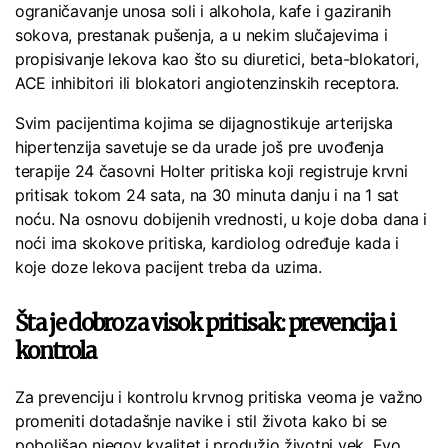
ograničavanje unosa soli i alkohola, kafe i gaziranih
sokova, prestanak pušenja, a u nekim slučajevima i
propisivanje lekova kao što su diuretici, beta-blokatori,
ACE inhibitori ili blokatori angiotenzinskih receptora.
Svim pacijentima kojima se dijagnostikuje arterijska
hipertenzija savetuje se da urade još pre uvođenja
terapije 24 časovni Holter pritiska koji registruje krvni
pritisak tokom 24 sata, na 30 minuta danju i na 1 sat
noću. Na osnovu dobijenih vrednosti, u koje doba dana i
noći ima skokove pritiska, kardiolog određuje kada i
koje doze lekova pacijent treba da uzima.
Šta je dobro za visok pritisak: prevencija i
kontrola
Za prevenciju i kontrolu krvnog pritiska veoma je važno
promeniti dotadašnje navike i stil života kako bi se
poboljšao njegov kvalitet i produžio životni vek. Evo