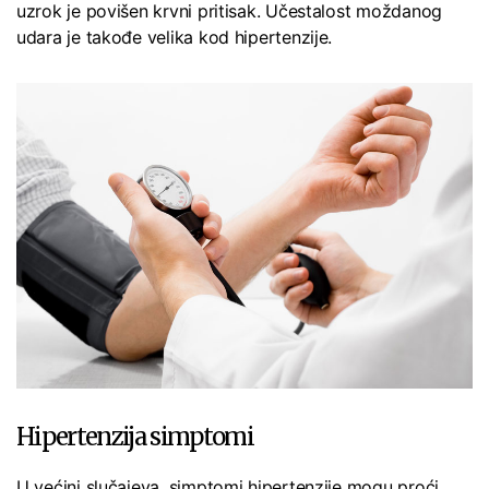
uzrok je povišen krvni pritisak. Učestalost moždanog
udara je takođe velika kod hipertenzije.
Hipertenzija simptomi
U većini slučajeva, simptomi hipertenzije mogu proći