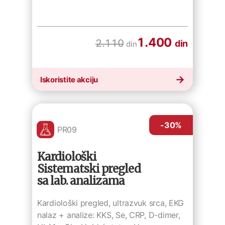
1.400
2.110
din
din
Iskoristite akciju
-30
%
PR09
Kardiološki
Sistematski pregled
sa lab. analizama
Kardiološki pregled, ultrazvuk srca, EKG
nalaz + analize: KKS, Se, CRP, D-dimer,