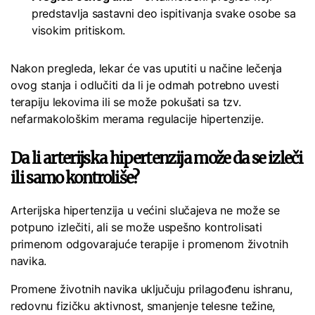
predstavlja sastavni deo ispitivanja svake osobe sa
visokim pritiskom.
Nakon pregleda, lekar će vas uputiti u načine lečenja
ovog stanja i odlučiti da li je odmah potrebno uvesti
terapiju lekovima ili se može pokušati sa tzv.
nefarmakološkim merama regulacije hipertenzije.
Da li arterijska hipertenzija može da se izleči
ili samo kontroliše?
Arterijska hipertenzija u većini slučajeva ne može se
potpuno izlečiti, ali se može uspešno kontrolisati
primenom odgovarajuće terapije i promenom životnih
navika.
Promene životnih navika uključuju prilagođenu ishranu,
redovnu fizičku aktivnost, smanjenje telesne težine,