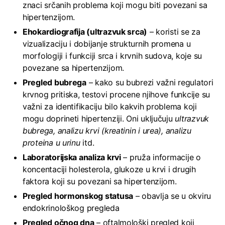
znaci srčanih problema koji mogu biti povezani sa
hipertenzijom.
Ehokardiografija (ultrazvuk srca)
– koristi se za
vizualizaciju i dobijanje strukturnih promena u
morfologiji i funkciji srca i krvnih sudova, koje su
povezane sa hipertenzijom.
Pregled bubrega
– kako su bubrezi važni regulatori
krvnog pritiska, testovi procene njihove funkcije su
važni za identifikaciju bilo kakvih problema koji
mogu doprineti hipertenziji. Oni uključuju
ultrazvuk
bubrega, analizu krvi (kreatinin i urea), analizu
proteina u urinu
itd.
Laboratorijska analiza krvi
– pruža informacije o
koncentaciji holesterola, glukoze u krvi i drugih
faktora koji su povezani sa hipertenzijom.
Pregled hormonskog statusa
– obavlja se u okviru
endokrinološkog pregleda
Pregled očnog dna
– oftalmološki pregled koji