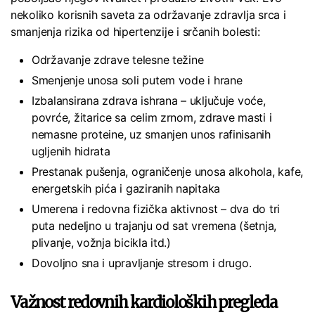
nekoliko korisnih saveta za održavanje zdravlja srca i
smanjenja rizika od hipertenzije i srčanih bolesti:
Održavanje zdrave telesne težine
Smenjenje unosa soli putem vode i hrane
Izbalansirana zdrava ishrana – uključuje voće,
povrće, žitarice sa celim zrnom, zdrave masti i
nemasne proteine, uz smanjen unos rafinisanih
ugljenih hidrata
Prestanak pušenja, ograničenje unosa alkohola, kafe,
energetskih pića i gaziranih napitaka
Umerena i redovna fizička aktivnost – dva do tri
puta nedeljno u trajanju od sat vremena (šetnja,
plivanje, vožnja bicikla itd.)
Dovoljno sna i upravljanje stresom i drugo.
Važnost redovnih kardioloških pregleda