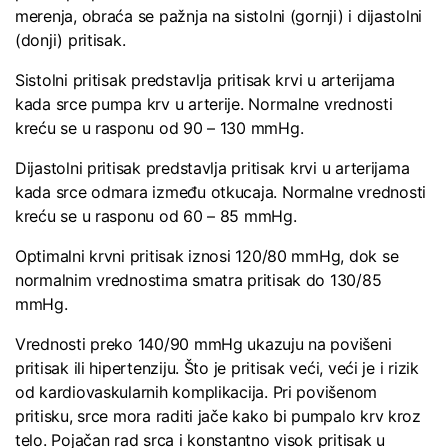
merenja, obraća se pažnja na sistolni (gornji) i dijastolni
(donji) pritisak.
Sistolni pritisak predstavlja pritisak krvi u arterijama
kada srce pumpa krv u arterije. Normalne vrednosti
kreću se u rasponu od 90 – 130 mmHg.
Dijastolni pritisak predstavlja pritisak krvi u arterijama
kada srce odmara između otkucaja. Normalne vrednosti
kreću se u rasponu od 60 – 85 mmHg.
Optimalni krvni pritisak iznosi 120/80 mmHg, dok se
normalnim vrednostima smatra pritisak do 130/85
mmHg.
Vrednosti preko 140/90 mmHg ukazuju na povišeni
pritisak ili hipertenziju. Što je pritisak veći, veći je i rizik
od kardiovaskularnih komplikacija. Pri povišenom
pritisku, srce mora raditi jače kako bi pumpalo krv kroz
telo. Pojačan rad srca i konstantno visok pritisak u