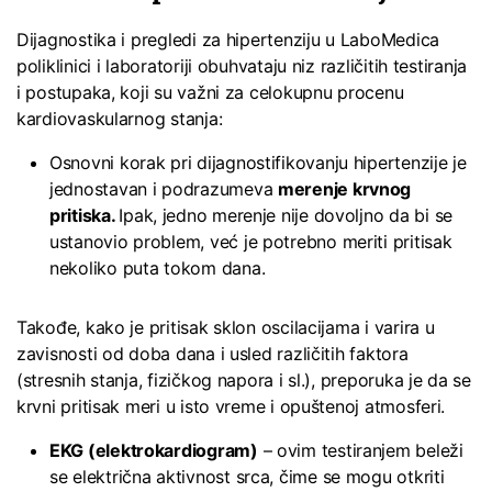
Dijagnostika i pregledi za hipertenziju u LaboMedica
poliklinici i laboratoriji obuhvataju niz različitih testiranja
i postupaka, koji su važni za celokupnu procenu
kardiovaskularnog stanja:
Osnovni korak pri dijagnostifikovanju hipertenzije je
jednostavan i podrazumeva
merenje krvnog
pritiska.
Ipak, jedno merenje nije dovoljno da bi se
ustanovio problem, već je potrebno meriti pritisak
nekoliko puta tokom dana.
Takođe, kako je pritisak sklon oscilacijama i varira u
zavisnosti od doba dana i usled različitih faktora
(stresnih stanja, fizičkog napora i sl.), preporuka je da se
krvni pritisak meri u isto vreme i opuštenoj atmosferi.
EKG (elektrokardiogram)
– ovim testiranjem beleži
se električna aktivnost srca, čime se mogu otkriti