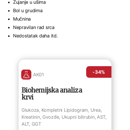
Zujanje u ušima
Bol u grudima
Mučnina
Nepravilan rad srca
Nedostatak daha itd.
-34
%
AK01
Biohemijska analiza
krvi
Glukoza, Kompletni Lipidogram, Urea,
Kreatinin, Gvozđe, Ukupni bilirubin, AST,
ALT, GGT