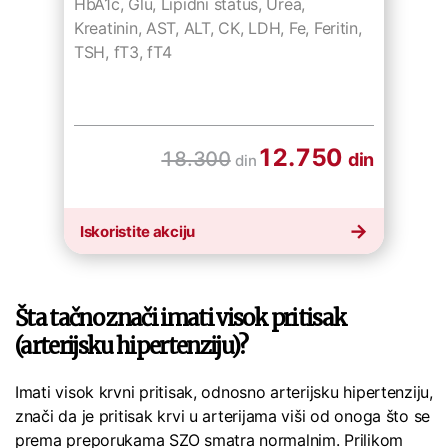
HbA1c, Glu, Lipidni status, Urea,
Kreatinin, AST, ALT, CK, LDH, Fe, Feritin,
TSH, fT3, fT4
12.750
18.300
din
din
Iskoristite akciju
Šta tačno znači imati visok pritisak
(arterijsku hipertenziju)?
Imati visok krvni pritisak, odnosno arterijsku hipertenziju,
znači da je pritisak krvi u arterijama viši od onoga što se
prema preporukama SZO smatra normalnim. Prilikom