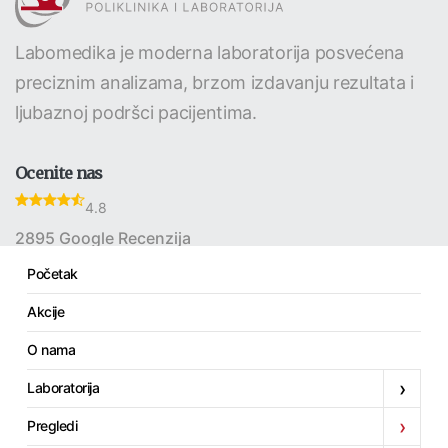
Labomedika je moderna laboratorija posvećena
preciznim analizama, brzom izdavanju rezultata i
ljubaznoj podršci pacijentima.
Ocenite nas
4.8
2895 Google Recenzija
Početak
Akcije
Linkovi
O nama
Početak
›
Laboratorija
Akcije
›
Pregledi
O nama