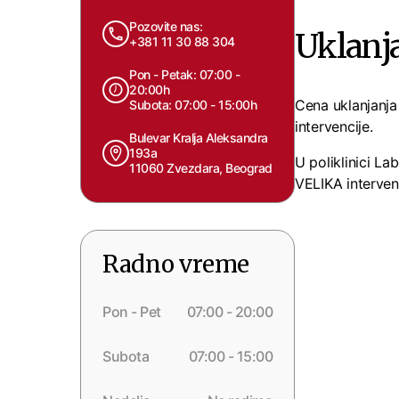
Pozovite nas:
Uklanj
+381 11 30 88 304
Pon - Petak: 07:00 -
20:00h
Cena uklanjanja
Subota: 07:00 - 15:00h
intervencije.
Bulevar Kralja Aleksandra
193a
U poliklinici 
11060 Zvezdara, Beograd
VELIKA intervenc
Radno vreme
Pon - Pet
07:00 - 20:00
Subota
07:00 - 15:00