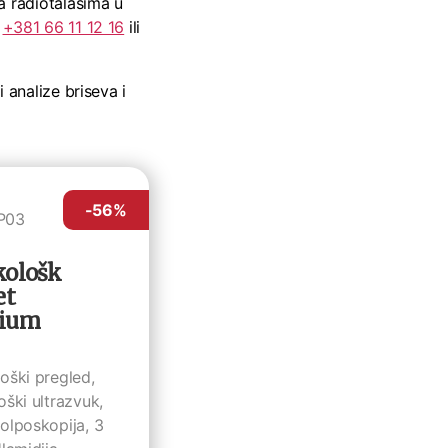
a radiotalasima u
i
+381 66 11 12 16
ili
 analize briseva i
-56
%
P03
kološk
et
ium
oški pregled,
oški ultrazvuk,
olposkopija, 3