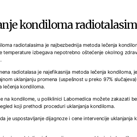
anje kondiloma radiotalasi
iloma radiotalasima je najbezbednija metoda lečenja kondilo
ke temperature izbegava nepotrebno oštećenje okolnog zdrav
.
mena radiotalasa je najefikasnija metoda lečenja kondiloma, j
rajnom uklanjanju promena (uspešnost u preko 97% slučajeva)
a lečenja kondiloma.
e na kondilome, u poliklinici Labomedica možete zakazati bes
pregled koji prethodi proceduri uklanjanja kondiloma.
da je uspostavljanje dijagnoze i cene intervencije uklanjanja