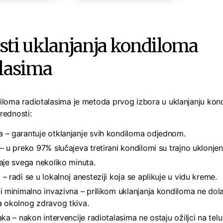
sti uklanjanja kondiloma
alasima
iloma radiotalasima je metoda prvog izbora u uklanjanju kond
rednosti:
 – garantuje otklanjanje svih kondiloma odjednom.
– u preko 97% slučajeva tretirani kondilomi su trajno uklonjen
aje svega nekoliko minuta.
– radi se u lokalnoj anesteziji koja se aplikuje u vidu kreme.
 i minimalno invazivna – prilikom uklanjanja kondiloma ne do
a okolnog zdravog tkiva.
aka – nakon intervencije radiotalasima ne ostaju ožiljci na telu i