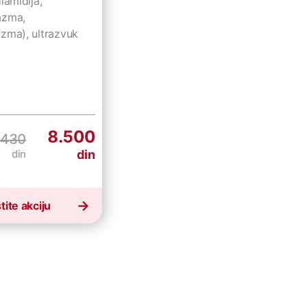
lamidija,
azma,
zma), ultrazvuk
8.500
.430
din
din
tite akciju