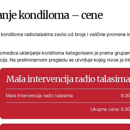
anje kondiloma – cene
 kondiloma radiotalasima zavisi od broja i veličine promena k
Labomedica uklanjanje kondiloma kategorisano je prema grup
ija. Na preliminarnom pregledu se utvrđuje kojeg nivoa je int
Mala intervencija radio talasima
Mala intervencija radio talasima
8.0
Ukupna cena: 8.0