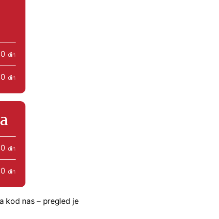
00
din
00
din
ma
00
din
00
din
a kod nas – pregled je