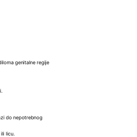
iloma genitalne regije
i.
lazi do nepotrebnog
li licu.