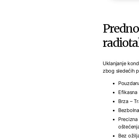
Predno
radiot
Uklanjanje kond
zbog sledećih p
Pouzdana
Efikasna 
Brza – Tr
Bezbolna 
Precizna
oštećenj
Bez ožilj