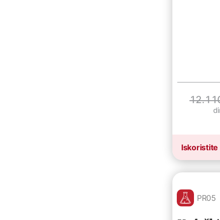
12.11
d
Iskoristite
PR05