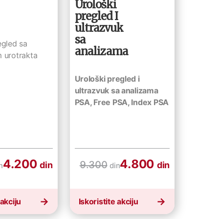
Urološki
pregled I
ultrazvuk
sa
egled sa
analizama
 urotrakta
Urološki pregled i
ultrazvuk sa analizama
PSA, Free PSA, Index PSA
4.200
4.800
9.300
din
din
n
din
 akciju
Iskoristite akciju