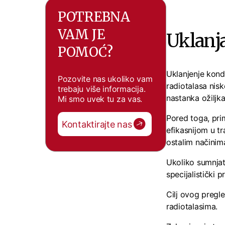
POTREBNA
VAM JE
Uklanj
POMOĆ?
Uklanjenje kond
Pozovite nas ukoliko vam
radiotalasa nis
trebaju više informacija.
nastanka ožiljka
Mi smo uvek tu za vas.
Pored toga, pri
Kontaktirajte nas
efikasnijom u t
ostalim načinim
Ukoliko sumnjat
specijalistički 
Cilj ovog pregle
radiotalasima.