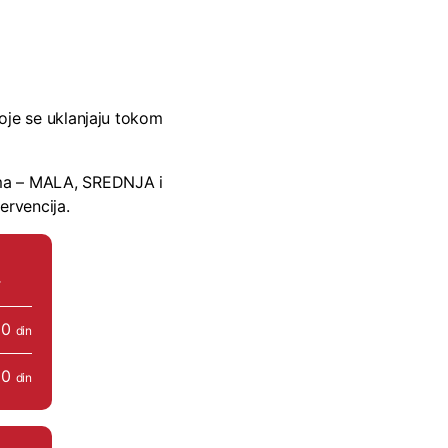
oje se uklanjaju tokom
ama – MALA, SREDNJA i
ervencija.
00
din
00
din