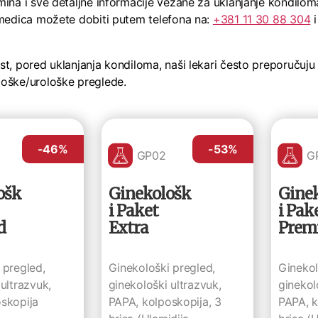
mina i sve detaljne informacije vezane za uklanjanje kondilom
omedica možete dobiti putem telefona na:
+381 11 30 88 304
t, pored uklanjanja kondiloma, naši lekari često preporučuju i
oške/urološke preglede.
-46
%
-53
%
GP02
G
ošk
Ginekološk
Gine
i Paket
i Pak
d
Extra
Prem
 pregled,
Ginekološki pregled,
Ginekol
ultrazvuk,
ginekološki ultrazvuk,
ginekol
skopija
PAPA, kolposkopija, 3
PAPA, k