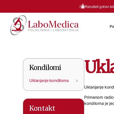
Rezultati gotovi is
Po
Labomedica
Ukl
Kondilomi
Uklanjanje kondiloma
Uklanjanje kond
Primenom radiot
kondiloma je jed
Kontakt