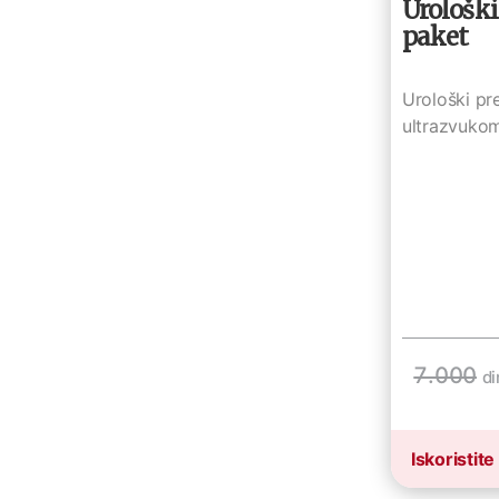
Urološki
paket
Urološki pr
ultrazvukom
7.000
di
Iskoristite