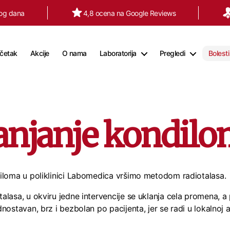
tog dana
4,8 ocena na Google Reviews
četak
Akcije
O nama
Laboratorija
Pregledi
Bolesti
anjanje kondil
iloma u poliklinici Labomedica vršimo metodom radiotalasa.
alasa, u okviru jedne intervencije se uklanja cela promena, a
nostavan, brz i bezbolan po pacijenta, jer se radi u lokalnoj a