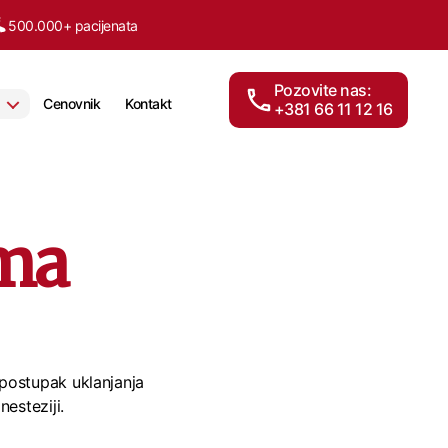
500.000+ pacijenata
Pozovite nas:
Cenovnik
Kontakt
+381 66 11 12 16
oma
 postupak uklanjanja
nesteziji.