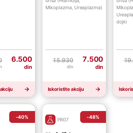
brisa (Hlamidija,
brisa (H
Mikoplazma, Ureaplazma)
Mikopl
Ureapla
dojki
6.500
7.500
0
15.930
19
in
din
din
din
 akciju
Iskoristite akciju
Iskoris
-40
%
-48
%
PR07