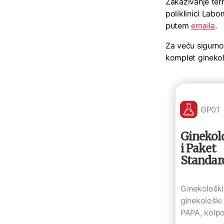
Zakazivanje ter
poliklinici Lab
putem
emaila
.
Za veću sigurnos
komplet ginekol
GP01
Ginekol
i Paket
Standar
Ginekološki
ginekološki 
PAPA, kolpo