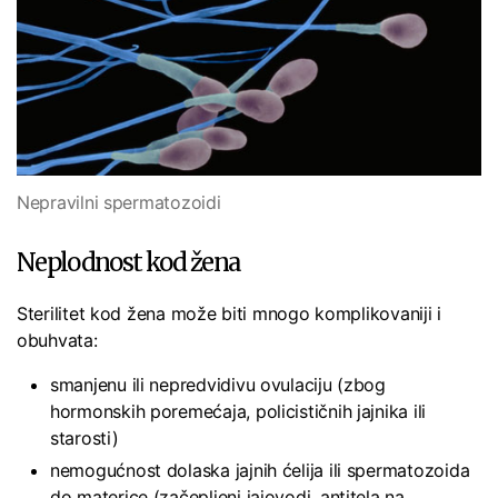
Nepravilni spermatozoidi
Neplodnost kod žena
Sterilitet kod žena može biti mnogo komplikovaniji i
obuhvata:
smanjenu ili nepredvidivu ovulaciju (zbog
hormonskih poremećaja, policističnih jajnika ili
starosti)
nemogućnost dolaska jajnih ćelija ili spermatozoida
do materice (začepljeni jajovodi, antitela na