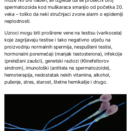
može niti biti nađen, ali izgleda da se prosečni broj
spermatozoida kod muškaraca smanjio od početka 20.
veka – toliko da neki stručnjaci zvone alarm o epidemiji
neplodnosti.
Uzroci mogu biti proširene vene na testisu (varikocela)
koje zagrijavaju testise i tako negativno utječu na
proizvodnju normalnih spermija, nespušteni testisi,
hormonalni poremećaji (manjak testosterona), infekcije
(preležani zaušci), genetski razlozi (Klinefeltorov
sindrom), imunološki (antitela na spermatozoide),
hemoterapija, nedostatak nekih vitamina, alkohol,
pušenje, stres, starost, štetne hemikalije i drugo.