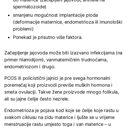
spermatozoide)
smanjenu mogućnost implantacije ploda
(deformacije maternice, endometrioza ili imunološki
problemi)
Ponekad je prisutno više faktora.
Začepljenje jajovoda može biti izazvano infekcijama (na
primer hlamidijom), vanmaterničnim trudnoćama,
endometriozom i drugo.
PCOS ili policistični jajnici je pre svega hormonalni
poremećaj koji proizvodi previše muških hormona i
smeta ovulaciji. Takve žene proizvode mnogo folikula,
ali su jajne ćelije često nezrele.
Endometrioza je pojava kod koje se ćelije koje rastu u
svakom ciklusu na zidu materice i ljušte se u vrijeme
menstruacije rastu umjesto toga i van materice – u