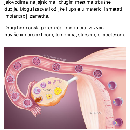
jajovodima, na jajnicima i drugim mestima trbušne
duplje. Mogu izazvati ožiljke i upale u materici i smetati
implantaciji zametka.
Drugi hormonski poremećaji mogu biti izazvani
povišenim prolaktinom, tumorima, stresom, dijabetesom.