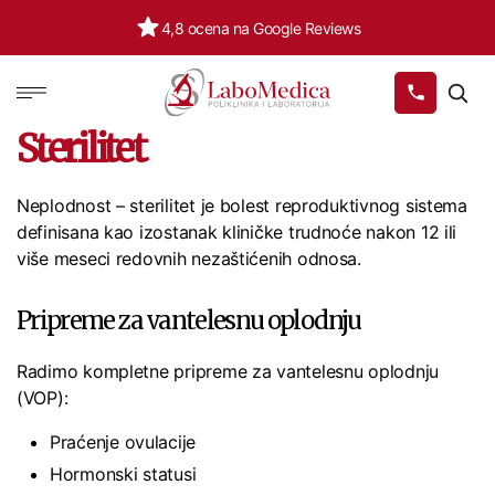
4,8 ocena na Google Reviews
Labomedica
Sterilitet
Neplodnost – sterilitet je bolest reproduktivnog sistema
definisana kao izostanak kliničke trudnoće nakon 12 ili
više meseci redovnih nezaštićenih odnosa.
Pripreme za vantelesnu oplodnju
Radimo kompletne pripreme za vantelesnu oplodnju
(VOP):
Praćenje ovulacije
Hormonski statusi