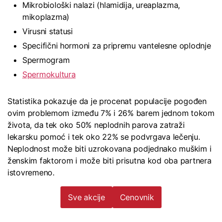
Mikrobiološki nalazi (hlamidija, ureaplazma,
mikoplazma)
Virusni statusi
Specifični hormoni za pripremu vantelesne oplodnje
Spermogram
Spermokultura
Statistika pokazuje da je procenat populacije pogođen
ovim problemom između 7% i 26% barem jednom tokom
života, da tek oko 50% neplodnih parova zatraži
lekarsku pomoć i tek oko 22% se podvrgava lečenju.
Neplodnost može biti uzrokovana podjednako muškim i
ženskim faktorom i može biti prisutna kod oba partnera
istovremeno.
Sve akcije
Cenovnik