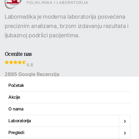
Labomedika je moderna laboratorija posvećena
preciznim analizama, brzom izdavanju rezultata i
ljubaznoj podršci pacijentima.
Ocenite nas
4.8
2895 Google Recenzija
Početak
Akcije
Linkovi
O nama
Početak
›
Laboratorija
Akcije
›
Pregledi
O nama