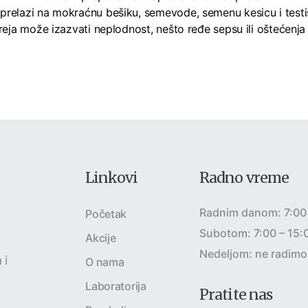
relazi na mokraćnu bešiku, semevode, semenu kesicu i testi
oreja može izazvati neplodnost, nešto ređe sepsu ili oštećenja
Linkovi
Radno vreme
Radnim danom: 7:00
Početak
Subotom: 7:00 – 15:
Akcije
a
Nedeljom: ne radimo
 i
O nama
Laboratorija
Pratite nas