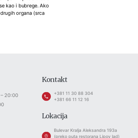
se kao i bubrege. Ako
 drugih organa (srca
Kontakt
+381 11 30 88 304
 – 20:00
+381 66 11 12 16
00
Lokacija
Bulevar Kralja Aleksandra 193a
(preko puta restorana Lipov lad)