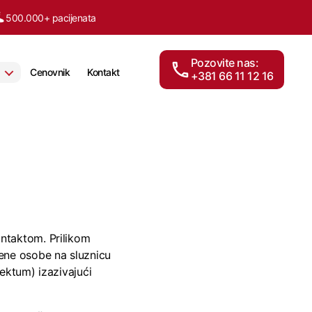
500.000+ pacijenata
Pozovite nas:
Cenovnik
Kontakt
+381 66 11 12 16
ontaktom. Prilikom
žene osobe na sluznicu
rektum) izazivajući