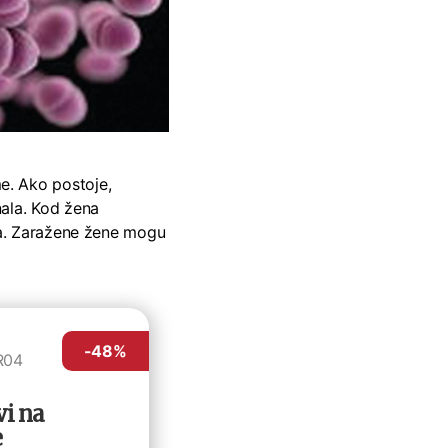
e. Ako postoje,
nala. Kod žena
uha. Zaražene žene mogu
-48
%
R04
vi na
e