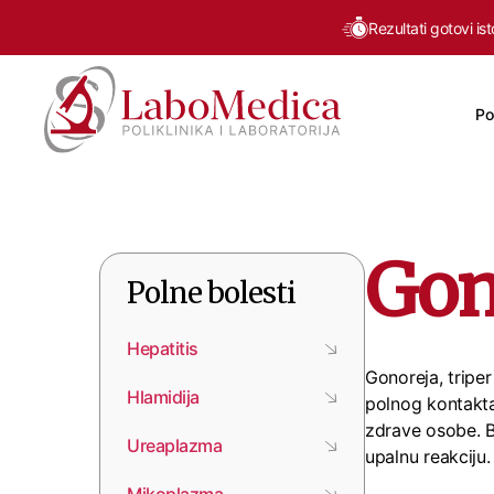
Rezultati gotovi is
Po
Labomedica
Gon
Polne bolesti
Hepatitis
Gonoreja, triper
Hlamidija
polnog kontakta
zdrave osobe. Ba
Ureaplazma
upalnu reakciju.