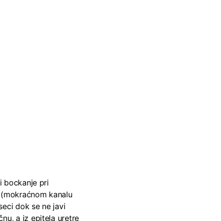
i bockanje pri
tri (mokraćnom kanalu
seci dok se ne javi
nu, a iz epitela uretre