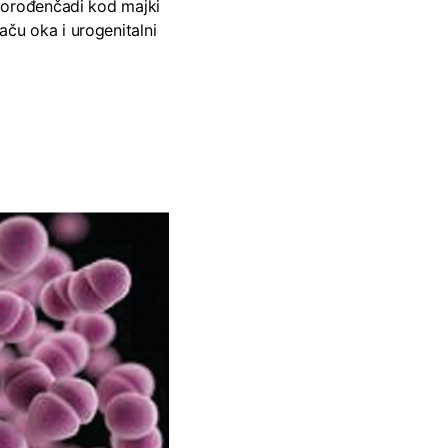
novorođenčadi kod majki
aču oka i urogenitalni