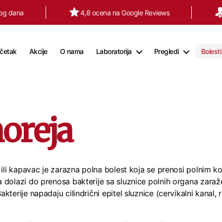
tog dana
4,8 ocena na Google Reviews
četak
Akcije
O nama
Laboratorija
Pregledi
Bolesti
oreja
 ili kapavac je zarazna polna bolest koja se prenosi polnim k
 dolazi do prenosa bakterije sa sluznice polnih organa zara
kterije napadaju cilindrični epitel sluznice (cervikalni kanal, 