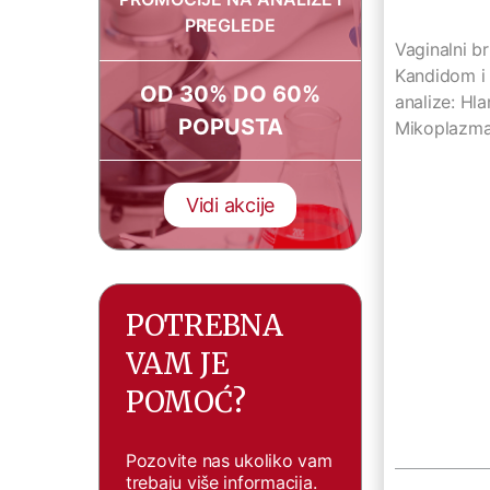
PREGLEDE
Vaginalni br
Kandidom i
OD 30% DO 60%
analize: Hla
POPUSTA
Mikoplazma
Vidi akcije
POTREBNA
VAM JE
POMOĆ?
Pozovite nas ukoliko vam
trebaju više informacija.