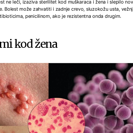
t ne leči, izaziva sterilitet kod muškaraca i žena i slepilo 
. Bolest može zahvatiti i zadnje crevo, sluzokožu usta, vežnj
ntibioticima, penicilinom, ako je rezistentna onda drugim.
mi kod žena