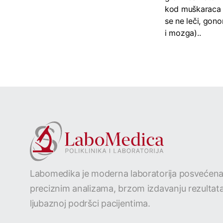
kod muškaraca p
se ne leči, gon
i mozga)..
Labomedika je moderna laboratorija posvećen
preciznim analizama, brzom izdavanju rezultata
ljubaznoj podršci pacijentima.