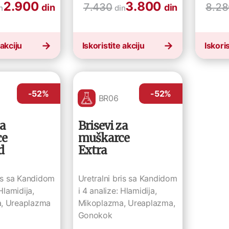
2.900
3.800
7.430
8.28
din
din
n
din
 akciju
Iskoristite akciju
Iskoris
-52
%
-52
%
BR06
za
Brisevi za
ce
muškarce
d
Extra
ris sa Kandidom
Uretralni bris sa Kandidom
Hlamidija,
i 4 analize: Hlamidija,
, Ureaplazma
Mikoplazma, Ureaplazma,
Gonokok