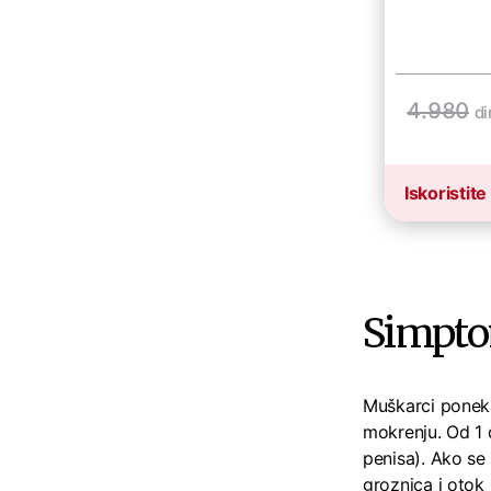
4.980
di
Iskoristite
Simpto
Muškarci ponekad
mokrenju. Od 1 d
penisa). Ako se 
groznica i otok 