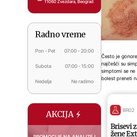
11060 Zvezdara, Beograd
Radno vreme
Pon - Pet
07:00 - 20:00
Često je gonore
najčešći su sim
Subota
07:00 - 15:00
simptomi se ne 
bolest preneti n
Nedelja
Ne radimo
BR02
AKCIJA
Brisevi 
žene Ext
PROMOCIJE NA ANALIZE I