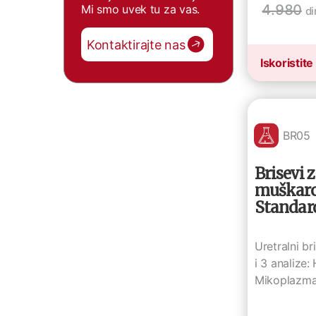
4.980
Mi smo uvek tu za vas.
di
Kontaktirajte nas
Iskoristite
BR05
Brisevi 
muškar
Standar
Uretralni b
i 3 analize: 
Mikoplazma