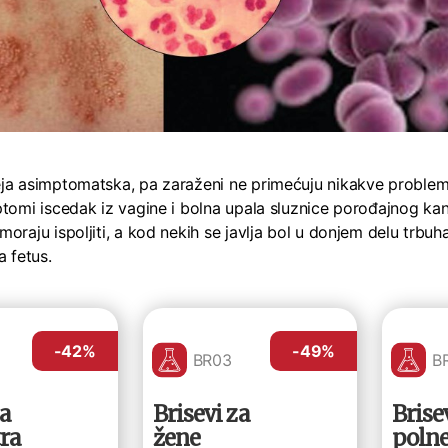
ja asimptomatska, pa zaraženi ne primećuju nikakve problem
ptomi iscedak iz vagine i bolna upala sluznice porođajnog ka
moraju ispoljiti, a kod nekih se javlja bol u donjem delu trb
a fetus.
-42
%
-49
%
BR03
B
za
Brisevi za
Brise
ra
žene
poln