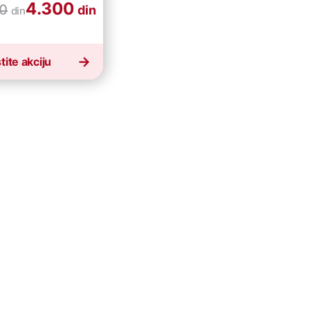
4.300
0
din
din
tite akciju