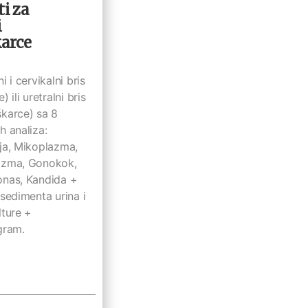
ti za
i
arce
i i cervikalni bris
) ili uretralni bris
karce) sa 8
h analiza:
ja, Mikoplazma,
azma, Gonokok,
onas, Kandida +
 sedimenta urina i
lture +
gram.