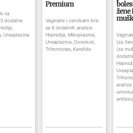
Premium
boles
žene 
is sa
mušk
 3 dodatne
Vaginalni i cervikalni bris
midija,
sa 6 dodatnih analiza:
, Ureaplazma
Hlamidija, Mikoplazma,
Vaginaln
Ureaplazma, Gonokok,
(za žene
Trihomonas, Kandida
(za muš
dodatni
Hlamidi
Ureapl
Trihom
analiza
urinoku
antibio