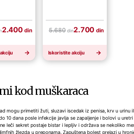
2.400
2.700
5.680
din
din
n
din
 akciju
Iskoristite akciju
mi kod muškaraca
 mogu primetiti žuti, sluzavi iscedak iz penisa, krv u urinu il
o 10 dana posle infekcije javlja se zapaljenje i bolovi u ure
ne leči sekret postaje bistar i lepljiv i održava se nekoliko me
limfnih žlezda u preponama. Zapuštena bolest prelazi u hronič