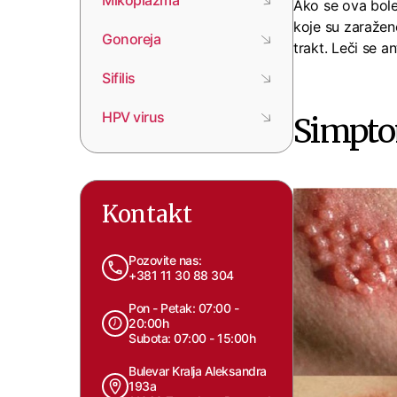
Mikoplazma
Ako se ova boles
koje su zaražene
Gonoreja
trakt. Leči se a
Sifilis
HPV virus
Simpto
Kontakt
Pozovite nas:
+381 11 30 88 304
Pon - Petak: 07:00 -
20:00h
Subota: 07:00 - 15:00h
Bulevar Kralja Aleksandra
193a