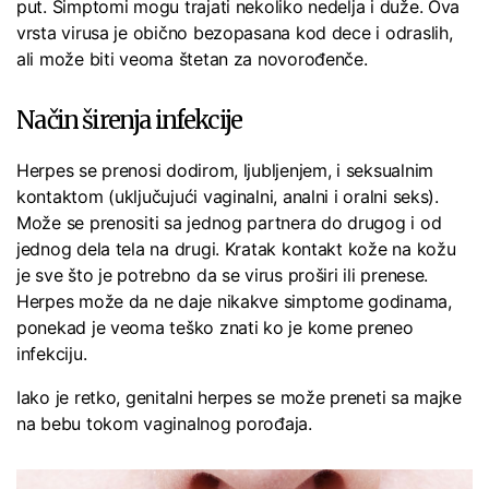
put. Simptomi mogu trajati nekoliko nedelja i duže. Ova
vrsta virusa je obično bezopasana kod dece i odraslih,
ali može biti veoma štetan za novorođenče.
Način širenja infekcije
Herpes se prenosi dodirom, ljubljenjem, i seksualnim
kontaktom (uključujući vaginalni, analni i oralni seks).
Može se prenositi sa jednog partnera do drugog i od
jednog dela tela na drugi. Kratak kontakt kože na kožu
je sve što je potrebno da se virus proširi ili prenese.
Herpes može da ne daje nikakve simptome godinama,
ponekad je veoma teško znati ko je kome preneo
infekciju.
Iako je retko, genitalni herpes se može preneti sa majke
na bebu tokom vaginalnog porođaja.