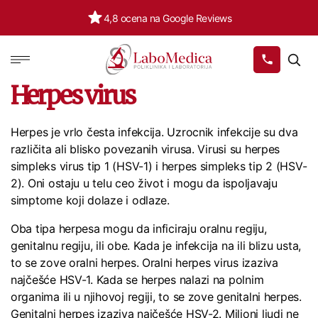
4,8 ocena na Google Reviews
Labomedica
Herpes virus
Herpes je vrlo česta infekcija. Uzrocnik infekcije su dva
različita ali blisko povezanih virusa. Virusi su herpes
simpleks virus tip 1 (HSV-1) i herpes simpleks tip 2 (HSV-
2). Oni ostaju u telu ceo život i mogu da ispoljavaju
simptome koji dolaze i odlaze.
Oba tipa herpesa mogu da inficiraju oralnu regiju,
genitalnu regiju, ili obe. Kada je infekcija na ili blizu usta,
to se zove oralni herpes. Oralni herpes virus izaziva
najčešće HSV-1. Kada se herpes nalazi na polnim
organima ili u njihovoj regiji, to se zove genitalni herpes.
Genitalni herpes izaziva najčešće HSV-2. Milioni ljudi ne