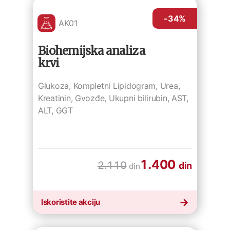
-34
%
AK01
Biohemijska analiza
krvi
Glukoza, Kompletni Lipidogram, Urea,
Kreatinin, Gvozđe, Ukupni bilirubin, AST,
ALT, GGT
1.400
2.110
din
din
Iskoristite akciju