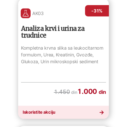
-31
%
AK03
Analiza krvi i urina za
trudnice
Kompletna krvna slika sa leukocitarnom
formulom, Urea, Kreatinin, Gvozđe,
Glukoza, Urin mikroskopski sediment
1.000
1.450
din
din
Iskoristite akciju