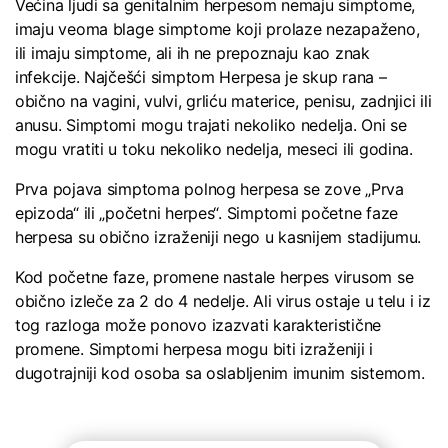
Većina ljudi sa genitalnim herpesom nemaju simptome,
imaju veoma blage simptome koji prolaze nezapaženo,
ili imaju simptome, ali ih ne prepoznaju kao znak
infekcije. Najčešći simptom Herpesa je skup rana –
obično na vagini, vulvi, grliću materice, penisu, zadnjici ili
anusu. Simptomi mogu trajati nekoliko nedelja. Oni se
mogu vratiti u toku nekoliko nedelja, meseci ili godina.
Prva pojava simptoma polnog herpesa se zove „Prva
epizoda“ ili „početni herpes“. Simptomi početne faze
herpesa su obično izraženiji nego u kasnijem stadijumu.
Kod početne faze, promene nastale herpes virusom se
obično izleče za 2 do 4 nedelje. Ali virus ostaje u telu i iz
tog razloga može ponovo izazvati karakteristične
promene. Simptomi herpesa mogu biti izraženiji i
dugotrajniji kod osoba sa oslabljenim imunim sistemom.