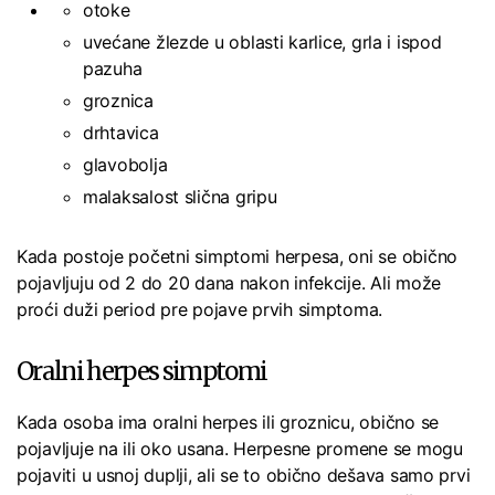
otoke
uvećane žlezde u oblasti karlice, grla i ispod
pazuha
groznica
drhtavica
glavobolja
malaksalost slična gripu
Kada postoje početni simptomi herpesa, oni se obično
pojavljuju od 2 do 20 dana nakon infekcije. Ali može
proći duži period pre pojave prvih simptoma.
Oralni herpes simptomi
Kada osoba ima oralni herpes ili groznicu, obično se
pojavljuje na ili oko usana. Herpesne promene se mogu
pojaviti u usnoj duplji, ali se to obično dešava samo prvi