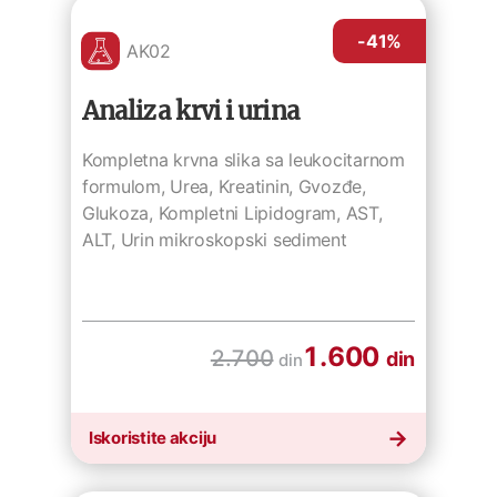
-41
%
AK02
Analiza krvi i urina
Kompletna krvna slika sa leukocitarnom
formulom, Urea, Kreatinin, Gvozđe,
Glukoza, Kompletni Lipidogram, AST,
ALT, Urin mikroskopski sediment
1.600
2.700
din
din
Iskoristite akciju