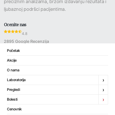
preciznim analizama, brzom izdavanju rezultata i
ljubaznoj podršci pacijentima.
Ocenite nas
4.8
2895 Google Recenzija
Početak
Akcije
Linkovi
O nama
Početak
›
Laboratorija
Akcije
›
Pregledi
O nama
›
Bolesti
Laboratorija
Pregledi
Cenovnik