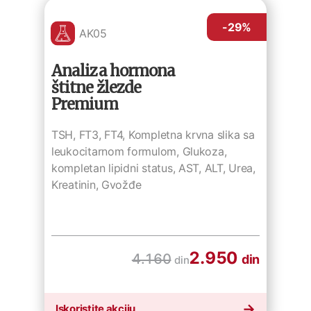
-29
%
AK05
Analiza hormona
štitne žlezde
Premium
TSH, FT3, FT4, Kompletna krvna slika sa
leukocitarnom formulom, Glukoza,
kompletan lipidni status, AST, ALT, Urea,
Kreatinin, Gvožđe
2.950
4.160
din
din
Iskoristite akciju