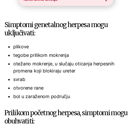
Simptomi genetalnog herpesa mogu
uključivati:
plikove
tegobe prilikom mokrenja
otežano mokrenje, u slučaju oticanja herpesnih
promena koji blokiraju ureter
svrab
otvorene rane
bol u zaraženom području
Prilikom početnog herpesa, simptomi mogu
obuhvatiti: