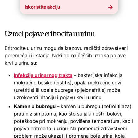
Iskoristite akciju
Uzroci pojave eritrocita u urinu
Eritrocite u urinu mogu da izazovu različiti zdravstveni
poremećaji ili stanja. Neki od najčešćih uzroka pojave
krvi u urinu su:
Infekcije urinarnog trakta
– bakterijska infekcija
mokraćne bešike (cistitis), upala mokraćne cevi
(uretritis) ili upala bubrega (pijelonefritis) može
uzrokovati iritaciju i pojavu krvi u urinu.
Kamen u bubregu
– kamen u bubregu (nefrolitijaza)
prati niz simptoma, kao što su jaki i oštri bolovi,
poteškoće pri mokrenju, povišena temperatura, kao i
pojava eritrocita u urinu. Na pomenuti zdravstveni
problem može ukazati i promena boje urina, koja