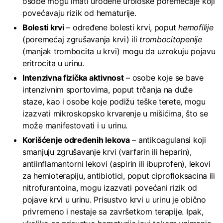
osobe mogu imati urođene urološke poremećaje koji
povećavaju rizik od hematurije.
Bolesti krvi
– određene bolesti krvi, poput
hemofilije
(poremećaj zgrušavanja krvi) ili
trombocitopenije
(manjak trombocita u krvi) mogu da uzrokuju pojavu
eritrocita u urinu.
Intenzivna fizička aktivnost
– osobe koje se bave
intenzivnim sportovima, poput trčanja na duže
staze, kao i osobe koje podižu teške terete, mogu
izazvati mikroskopsko krvarenje u mišićima, što se
može manifestovati i u urinu.
Korišćenje određenih lekova
– antikoagulansi koji
smanjuju zgrušavanje krvi (varfarin ili heparin),
antiinflamantorni lekovi (aspirin ili ibuprofen), lekovi
za hemioterapiju, antibiotici, poput ciprofloksacina ili
nitrofurantoina, mogu izazvati povećani rizik od
pojave krvi u urinu. Prisustvo krvi u urinu je obično
privremeno i nestaje sa završetkom terapije. Ipak,