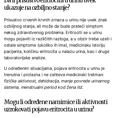
Da li prisustvo eritrocita u urinu uvek
ukazuje na ozbiljno stanje?
Prisustvo crvenih krvnih zrnaca u urinu nije uvek znak
ozbiljnog stanja, ali može da bude prateći simptom
nekog zdravstvenog problema. Eritrociti se u urinu
mogu pojaviti iz različitih razloga, a u obzir treba uzeti i
ostale simptome (ukoliko ih ima), medicinsku istoriju
pacijenta, količinu eritrocita u nalazu urina, kao i druge
laboratorijske analize.
U određenim situacijama, pojava eritrocita u urinu je
trenutna i prolazna i ne zahteva medicinski tretman:
fizička aktivnost, dehidracija, manje povrede urinarnog
sistema, menstrualni period kod žena itd.
Mogu li određene namirnice ili aktivnosti
uzrokovati pojavu eritrocita u urinu?