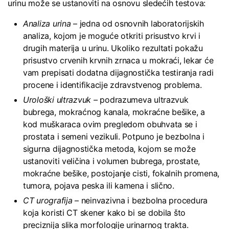
urinu može se ustanoviti na osnovu sledećih testova:
Analiza urina
– jedna od osnovnih laboratorijskih
analiza, kojom je moguće otkriti prisustvo krvi i
drugih materija u urinu. Ukoliko rezultati pokažu
prisustvo crvenih krvnih zrnaca u mokraći, lekar će
vam prepisati dodatna dijagnostička testiranja radi
procene i identifikacije zdravstvenog problema.
Urološki ultrazvuk –
podrazumeva ultrazvuk
bubrega, mokraćnog kanala, mokraćne bešike, a
kod muškaraca ovim pregledom obuhvata se i
prostata i semeni vezikuli. Potpuno je bezbolna i
sigurna dijagnostička metoda, kojom se može
ustanoviti veličina i volumen bubrega, prostate,
mokraćne bešike, postojanje cisti, fokalnih promena,
tumora, pojava peska ili kamena i slično.
CT urografija
– neinvazivna i bezbolna procedura
koja koristi CT skener kako bi se dobila što
preciznija slika morfologije urinarnog trakta.