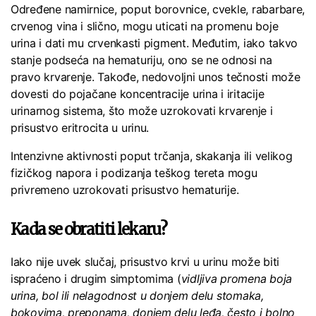
Određene namirnice, poput borovnice, cvekle, rabarbare,
crvenog vina i slično, mogu uticati na promenu boje
urina i dati mu crvenkasti pigment. Međutim, iako takvo
stanje podseća na hematuriju, ono se ne odnosi na
pravo krvarenje. Takođe, nedovoljni unos tečnosti može
dovesti do pojačane koncentracije urina i iritacije
urinarnog sistema, što može uzrokovati krvarenje i
prisustvo eritrocita u urinu.
Intenzivne aktivnosti poput trčanja, skakanja ili velikog
fizičkog napora i podizanja teškog tereta mogu
privremeno uzrokovati prisustvo hematurije.
Kada se obratiti lekaru?
Iako nije uvek slučaj, prisustvo krvi u urinu može biti
ispraćeno i drugim simptomima (
vidljiva promena boja
urina, bol ili nelagodnost u donjem delu stomaka,
bokovima, preponama, donjem delu leđa, često i bolno