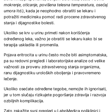
mokrenje, oticanje, povišena telesna temperatura, osećaj
umora
itd.), kada je neophodno obratiti se lekaru i
potražiti medicinsku pomoć radi procene zdravstvenog
stanja i dijagnostike bolesti.
Ukoliko se krv u urinu primeti nakon korišćenja
određenog leka, važno je obratiti se lekaru kako bi se
terapija uskladila ili promenila.
Pojava eritrocita u urinu često može biti asimptomatska,
pa su redovni pregledi i laboratorijske analize od velike
važnosti za proveru zdravstvenog stanja organizma,
ranu dijagnostiku uroloških oboljenja i pravovremeno
lečenje.
Ukoliko osećate određene tegobe, nemojte ih ignorisati,
jer u tom slučaju rizikujete pogoršanje zdravlja i razvoja
ozbiljnih komplikacija.
Zato zakažite svoj pregled u LaboMedica poliklinici i