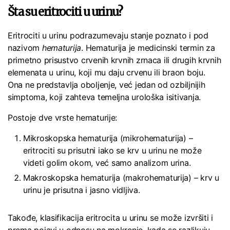
Šta su eritrociti u urinu?
Eritrociti u urinu podrazumevaju stanje poznato i pod
nazivom
hematurija
. Hematurija je medicinski termin za
primetno prisustvo crvenih krvnih zrnaca ili drugih krvnih
elemenata u urinu, koji mu daju crvenu ili braon boju.
Ona ne predstavlja oboljenje, već jedan od ozbiljnijih
simptoma, koji zahteva temeljna urološka isitivanja.
Postoje dve vrste hematurije:
Mikroskopska hematurija (mikrohematurija) –
eritrociti su prisutni iako se krv u urinu ne može
videti golim okom, već samo analizom urina.
Makroskopska hematurija (makrohematurija) – krv u
urinu je prisutna i jasno vidljiva.
Takođe, klasifikacija eritrocita u urinu se može izvršiti i
prema pojavi u odnosu na mokrenje, kada se razlikuju