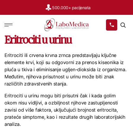
500.000+ pacijenata
Labomedica
Eritrociti u urinu
Eritrociti ili crvena krvna zrnca predstavljaju ključne
elemente krvi, koji su odgovorni za prenos kiseonika iz
pluća u tkiva i eliminisanje ugljen-dioksida iz organizma.
Međutim, njihova prisutnost u urinu može biti znak
različitih zdravstvenih stanja.
Eritrociti u urinu mogu biti prisutni čak i kada golim
okom nisu vidljivi, a ozbiljnost njihove zastupljenosti
zavisi od više faktora, uključujući brojnost eritrocita,
prateće simptome, kao i rezultate drugih laboratorijskih
analiza.