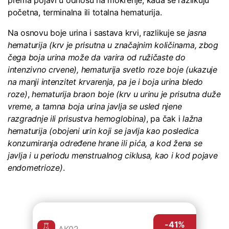
početna, terminalna ili totalna hematurija.
Na osnovu boje urina i sastava krvi, razlikuje se
jasna
hematurija
(krv je prisutna u značajnim količinama, zbog
čega boja urina može da varira od ružičaste do
intenzivno crvene),
hematurija svetlo roze boje
(ukazuje
na manji intenzitet krvarenja, pa je i boja urina bledo
roze)
,
hematurija braon boje
(krv u urinu je prisutna duže
vreme, a tamna boja urina javlja se usled njene
razgradnje ili prisustva hemoglobina)
, pa čak i
lažna
hematurija
(obojeni urin koji se javlja kao posledica
konzumiranja određene hrane ili pića, a kod žena se
javlja i u periodu menstrualnog ciklusa, kao i kod pojave
endometrioze)
.
-41
%
AK02