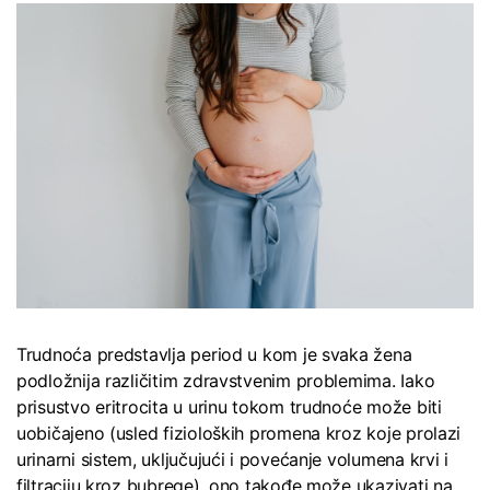
Trudnoća predstavlja period u kom je svaka žena
podložnija različitim zdravstvenim problemima. Iako
prisustvo eritrocita u urinu tokom trudnoće može biti
uobičajeno (usled fizioloških promena kroz koje prolazi
urinarni sistem, uključujući i povećanje volumena krvi i
filtraciju kroz bubrege), ono takođe može ukazivati na