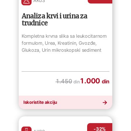
AK03
Analiza krvi i urina za
trudnice
Kompletna krvna slika sa leukocitarnom
formulom, Urea, Kreatinin, Gvozđe,
Glukoza, Urin mikroskopski sediment
1.000
1.450
din
din
Iskoristite akciju
-32
%