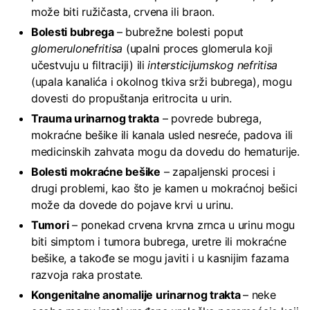
može biti ružičasta, crvena ili braon.
Bolesti bubrega
– bubrežne bolesti poput
glomerulonefritisa
(upalni proces glomerula koji
učestvuju u filtraciji) ili
intersticijumskog nefritisa
(upala kanalića i okolnog tkiva srži bubrega), mogu
dovesti do propuštanja eritrocita u urin.
Trauma urinarnog trakta
– povrede bubrega,
mokraćne bešike ili kanala usled nesreće, padova ili
medicinskih zahvata mogu da dovedu do hematurije.
Bolesti mokraćne bešike
– zapaljenski procesi i
drugi problemi, kao što je kamen u mokraćnoj bešici
može da dovede do pojave krvi u urinu.
Tumori
– ponekad crvena krvna zrnca u urinu mogu
biti simptom i tumora bubrega, uretre ili mokraćne
bešike, a takođe se mogu javiti i u kasnijim fazama
razvoja raka prostate.
Kongenitalne anomalije urinarnog trakta
– neke