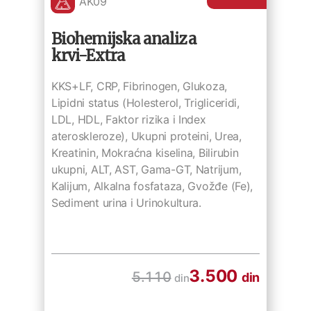
AK09
Biohemijska analiza
krvi-Extra
KKS+LF, CRP, Fibrinogen, Glukoza,
Lipidni status (Holesterol, Trigliceridi,
LDL, HDL, Faktor rizika i Index
ateroskleroze), Ukupni proteini, Urea,
Kreatinin, Mokraćna kiselina, Bilirubin
ukupni, ALT, AST, Gama-GT, Natrijum,
Kalijum, Alkalna fosfataza, Gvožđe (Fe),
Sediment urina i Urinokultura.
3.500
5.110
din
din