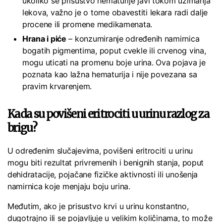
ukoliko se prisustvo hematurije javi tokom uzimanja
lekova, važno je o tome obavestiti lekara radi dalje
procene ili promene medikamenata.
Hrana i piće
– konzumiranje određenih namirnica
bogatih pigmentima, poput cvekle ili crvenog vina,
mogu uticati na promenu boje urina. Ova pojava je
poznata kao lažna hematurija i nije povezana sa
pravim krvarenjem.
Kada su povišeni eritrociti u urinu razlog za
brigu?
U određenim slučajevima, povišeni eritrociti u urinu
mogu biti rezultat privremenih i benignih stanja, poput
dehidratacije, pojačane fizičke aktivnosti ili unošenja
namirnica koje menjaju boju urina.
Međutim, ako je prisustvo krvi u urinu konstantno,
dugotrajno ili se pojavljuje u velikim količinama, to može