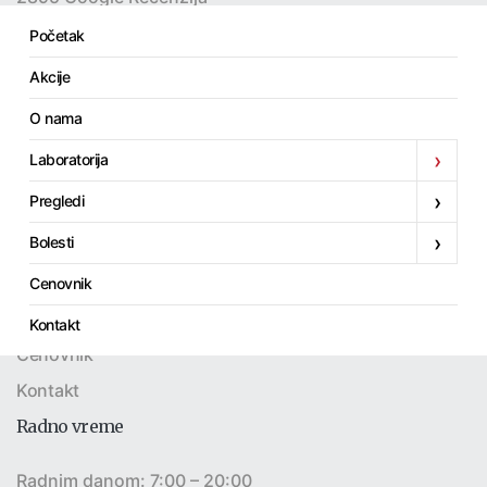
Početak
Akcije
Linkovi
O nama
Početak
›
Laboratorija
Akcije
›
Pregledi
O nama
›
Bolesti
Laboratorija
Pregledi
Cenovnik
Bolesti
Kontakt
Cenovnik
Kontakt
Radno vreme
Radnim danom: 7:00 – 20:00