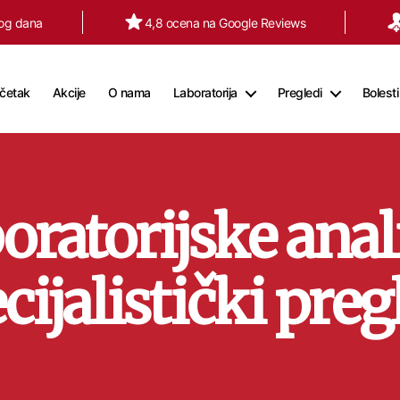
tog dana
4,8 ocena na Google Reviews
četak
Akcije
O nama
Laboratorija
Pregledi
Bolesti
oratorijske anali
cijalistički preg