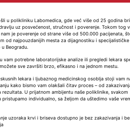
li u polikliniku Labomedica, gde već više od 25 godina b
ravlju uz posvećenost, stručnost i poverenje. Tokom tog 
nam je poverenje od strane više od 500.000 pacijenata, št
nim od najpouzdanijih mesta za dijagnostiku i specijalističke
 u Beogradu.
u vam potrebne laboratorijske analize ili pregledi lekara spe
možete sve završiti brzo, efikasno i na jednom mestu.
iskusnih lekara i ljubaznog medicinskog osoblja stoji vam n
anju kako bismo vam olakšali čitav proces – od zakazivanj
a rezultata. U prijatnom ambijentu naše poliklinike, svakom
u pristupamo individualno, sa željom da uštedimo vaše vrem
nje uzoraka krvi i briseva dostupno je bez zakazivanja i b
ja