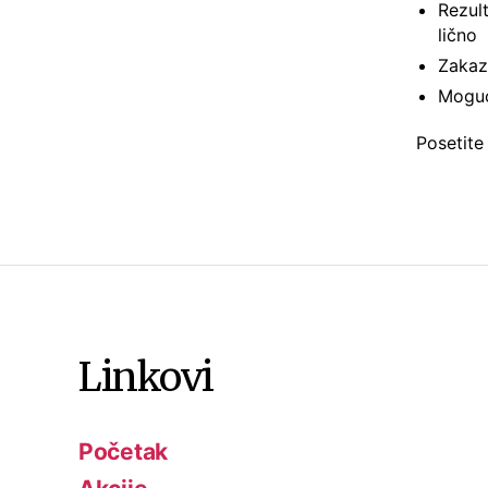
Rezult
lično
Zakaz
Moguć
Posetite
Linkovi
Početak