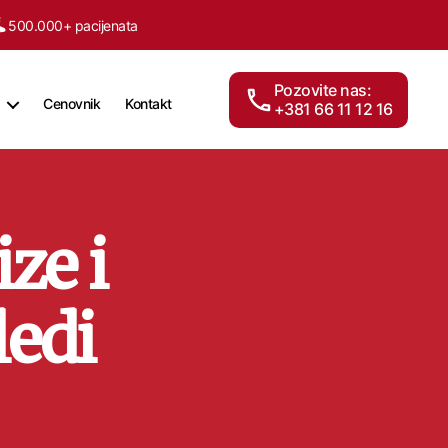
500.000+ pacijenata
Pozovite nas:
Cenovnik
Kontakt
+381 66 11 12 16
ze i
ledi