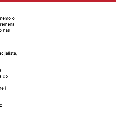
rinemo o
vremena,
o nas
cijalista,
a
a do
e i
ez