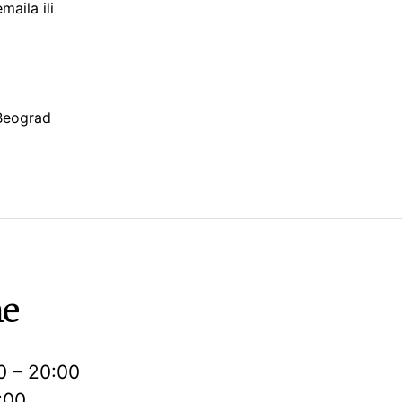
maila ili
 Beograd
me
0 – 20:00
:00