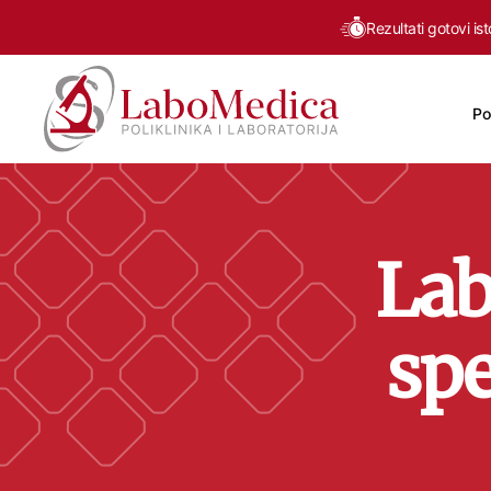
Rezultati gotovi is
Po
Labomedica
Lab
spe