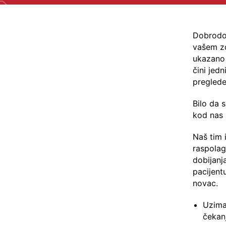
Dobrodoš
vašem zd
ukazano 
čini jed
preglede
Bilo da s
kod nas 
Naš tim 
raspolag
dobijanj
pacijent
novac.
Uzima
čekan