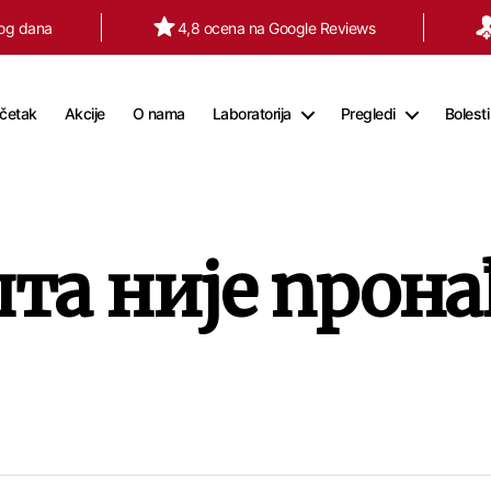
tog dana
4,8 ocena na Google Reviews
četak
Akcije
O nama
Laboratorija
Pregledi
Bolesti
та није прона