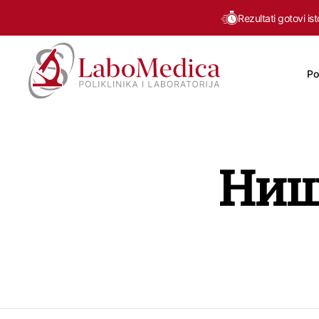
Rezultati gotovi is
Po
Labomedica
Ниш