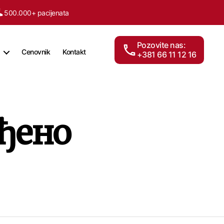
500.000+ pacijenata
Pozovite nas:
Cenovnik
Kontakt
+381 66 11 12 16
ђено